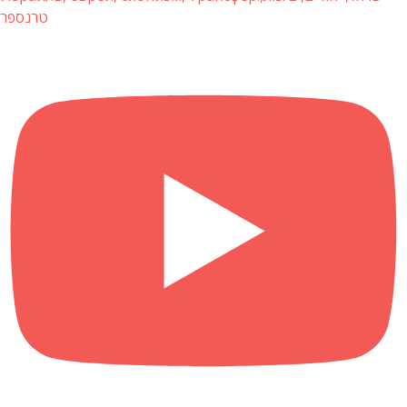
טרנספר