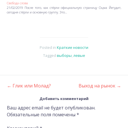
Свобода слова
21/02/2019 После того, как стёрли официальную страницу Оцма Йегудит,
сегодня стёрли и основную группу. Это…
Posted in
Краткие новости
Tagged
выборы
,
левые
←
Глик или Молад?
Выход на рынок
→
Post
Добавить комментарий
navigation
Ваш адрес email не будет опубликован.
Обязательные поля помечены
*