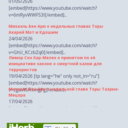
v=6mRyvWWFS3I[/embed]...
Михаэль Бен Ари о недельных главах Торы
Ахарей Мот и Кдошим
24/04/2026
[embed]https://www.youtube.com/watch?
v=GhU_KCzbZq0[/embed]...
Лимор Сон Хар-Мелех о принятом по её
инициативе законе о смертной казни для
террористов
19/04/2026 [tp lang="he" only not_in="ru"]
[embed]https://www.youtube.com/watch?
Михаэль Бен Ари о недельной главе Торы Тазриа-
v=zgaWSHkmgFg[/embed...
Мецора
17/04/2026
[embed]https://www.youtube.com/watch?
v=hG3rvfpfa_Q[/embed]...