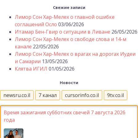
Свежие записи
Лимор Сон Хар-Мелех о главной ошибке
соглашений Осло
03/06/2026
Итамар Бен-Гвир о ситуации в Ливане
26/05/2026
Лимор Сон Хар-Мелех о свободе слова и 14-м
канале
22/05/2026
Лимор Сон Хар-Мелех о врагах на дорогах Иудеи
и Самарии
13/05/2026
Клятва ИГИЛ
01/05/2026
Новости
newsru.co.il
7 канал
cursorinfo.co.il
9tv.co.il
Время зажигания субботних свечей 7 августа 2026
года