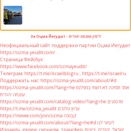
За Оцма Йегудит - לימין עוצמה יהודית
Неофициальный сайт поддержки партии Оцма Иегудит
https://ozma-yeudit.com/
Страница Фейсбук:
https://www.facebook.com/ozmayeudit/
Телеграм: https://t.me/israelblogru , https://t.me/israelru
Поддержать нас: https://ozma-yeudit.com/about/#d
https://ozma-yeudit.com/?lang=he אתר תמיכה לא רשמי במפלגת
עוצמה יהודית
https://ozma-yeudit.com/catalog-video/?lang=he סרטונים
https://t.me/otzma_yeudit ערוץ טלגרם
https://mewe.com/join/ozma קבוצה
https://ozma-yeudit.com/about/?lang=he#d לעזור לנו
Израиль, евреи, сионизм, трансфер.ישראל, יהודים, ציונות,