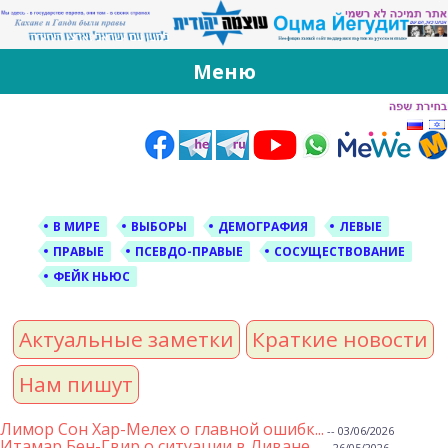
За Оцма Йегудит
עוצמה יהודית ברוסית ובעברית
Меню
Skip
to
content
В МИРЕ
ВЫБОРЫ
ДЕМОГРАФИЯ
ЛЕВЫЕ
ПРАВЫЕ
ПСЕВДО-ПРАВЫЕ
СОСУЩЕСТВОВАНИЕ
ФЕЙК НЬЮС
Актуальные заметки
Краткие новости
Нам пишут
Лимор Сон Хар-Мелех о главной ошибк...
-- 03/06/2026
Итамар Бен-Гвир о ситуации в Ливане...
-- 26/05/2026