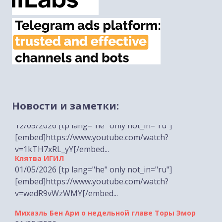
Лимор Сон Хар-Мелех о врагах на дорогах Иудеи
и Самарии
Новости и заметки:
12/05/2026 [tp lang="he" only not_in="ru"]
[embed]https://www.youtube.com/watch?
v=1kTH7xRL_yY[/embed...
Клятва ИГИЛ
01/05/2026 [tp lang="he" only not_in="ru"]
[embed]https://www.youtube.com/watch?
v=wedR9vWzWMY[/embed...
Михаэль Бен Ари о недельной главе Торы Эмор
01/05/2026
[embed]https://www.youtube.com/watch?