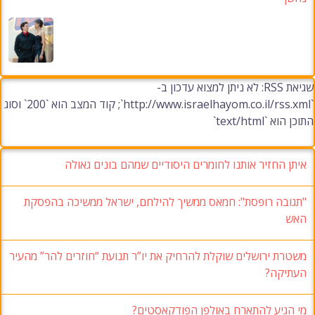
שגיאת RSS: לא ניתן למצוא עדכון ב-
`http://www.israelhayom.co.il/rss.xml`; קוד המצב הוא `200` וסוג
התוכן הוא `text/html`
איתן החזיר אותנו לחומרים היסודיים שמהם בונים גאולה
"תגובה רופסת": חמאס ממשיך להילחם, ישראל ממשיכה בהפסקת
האש
משטרת ירושלים שוקלת להרחיק את יו”ר תנועת “חוזרים להר” מהעיר
העתיקה?
מי הגיע להתארח באולפן הפודקאסטים?