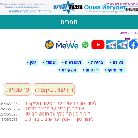
לימין עוצמה יהודית
אתר תמיכה ברוסית ובעברית
תפריט
דילוג
לתוכן
בעולם
בחירות
דמוגרפיה
שמאל
ימין
ימין מזויף
דו קיום
תשקורת
חדשות בקצרה
פרשנויות
לימור סון הר-מלך על הטעות העיקרית...
-- 03/06/2026
איתמר בן גביר על המצב בלבנון...
-- 26/05/2026
לימור סון הר-מלך על חופש הביטוי...
-- 22/05/2026
לימור סון הר-מלך על אויבים בדרכים...
-- 13/05/2026
שבועת אמונים לדעאש
-- 01/05/2026
מיכאל בן ארי על פרשת הת...
-- 01/05/2026
מיכאל בן ארי על פרשות שבוע ...
-- 24/04/2026