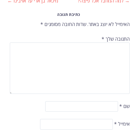
→
למה המחבל אכל פיצה?
מיכאל בן ארי על אויבינו
←
ניווט
כתיבת תגובה
ברשומות
האימייל לא יוצג באתר.
שדות החובה מסומנים
*
התגובה שלך
*
שם
*
אימייל
*