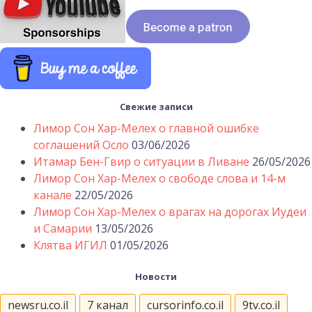
Свежие записи
Лимор Сон Хар-Мелех о главной ошибке
соглашений Осло
03/06/2026
Итамар Бен-Гвир о ситуации в Ливане
26/05/2026
Лимор Сон Хар-Мелех о свободе слова и 14-м
канале
22/05/2026
Лимор Сон Хар-Мелех о врагах на дорогах Иудеи
и Самарии
13/05/2026
Клятва ИГИЛ
01/05/2026
Новости
newsru.co.il
7 канал
cursorinfo.co.il
9tv.co.il