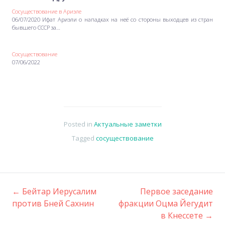
Сосуществование в Ариэле
06/07/2020 Ифат Ариэли о нападках на неё со стороны выходцев из стран
бывшего СССР за…
Сосуществование
07/06/2022
Posted in
Актуальные заметки
Tagged
сосуществование
←
Бейтар Иерусалим
Первое заседание
Post
против Бней Сахнин
фракции Оцма Йегудит
в Кнессете
→