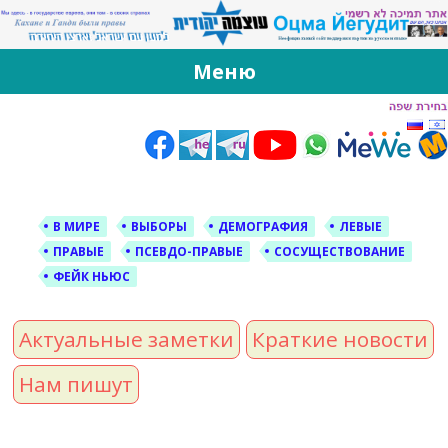
За Оцма Йегудит
עוצמה יהודית ברוסית ובעברית
Меню
Skip
to
content
В МИРЕ
ВЫБОРЫ
ДЕМОГРАФИЯ
ЛЕВЫЕ
ПРАВЫЕ
ПСЕВДО-ПРАВЫЕ
СОСУЩЕСТВОВАНИЕ
ФЕЙК НЬЮС
Актуальные заметки
Краткие новости
Нам пишут