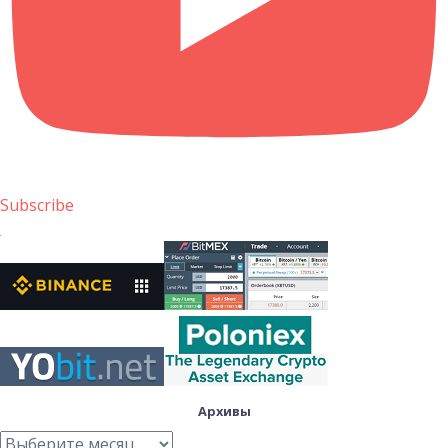
Subscribe
Архивы
Архивы