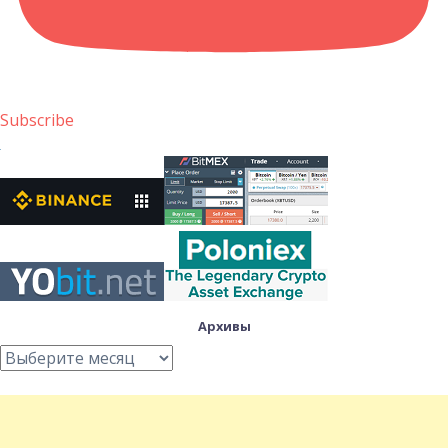
Subscribe
Архивы
Архивы