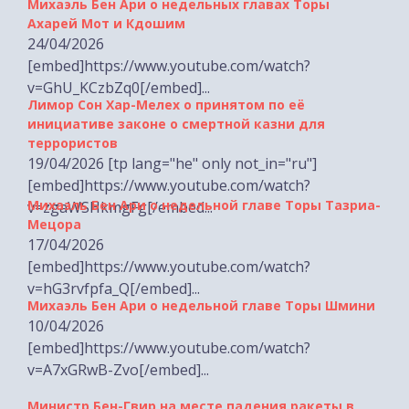
24/04/2026
[embed]https://www.youtube.com/watch?
v=GhU_KCzbZq0[/embed]...
Лимор Сон Хар-Мелех о принятом по её
инициативе законе о смертной казни для
террористов
19/04/2026 [tp lang="he" only not_in="ru"]
[embed]https://www.youtube.com/watch?
Михаэль Бен Ари о недельной главе Торы Тазриа-
v=zgaWSHkmgFg[/embed...
Мецора
17/04/2026
[embed]https://www.youtube.com/watch?
v=hG3rvfpfa_Q[/embed]...
Михаэль Бен Ари о недельной главе Торы Шмини
10/04/2026
[embed]https://www.youtube.com/watch?
v=A7xGRwB-Zvo[/embed]...
Министр Бен-Гвир на месте падения ракеты в
Хайфе