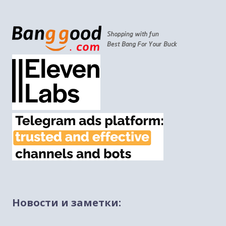
Новости и заметки:
Михаэль Бен Ари о недельных главах Торы
Ахарей Мот и Кдошим