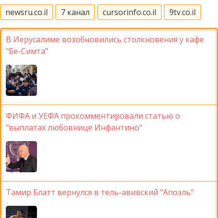
newsru.co.il
7 канал
cursorinfo.co.il
9tv.co.il
В Иерусалиме возобновились столкновения у кафе
"Бе-Симта"
ФИФА и УЕФА прокомментировали статью о
"выплатах любовнице Инфантино"
Тамир Блатт вернулся в тель-авивский "Апоэль"