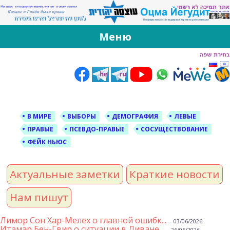
За Оцма Йегудит
עוצמה יהודית ברוסית ובעברית
Меню
Skip
to
content
В МИРЕ
ВЫБОРЫ
ДЕМОГРАФИЯ
ЛЕВЫЕ
ПРАВЫЕ
ПСЕВДО-ПРАВЫЕ
СОСУЩЕСТВОВАНИЕ
ФЕЙК НЬЮС
Актуальные заметки
Краткие новости
Нам пишут
Лимор Сон Хар-Мелех о главной ошибк...
-- 03/06/2026
Итамар Бен-Гвир о ситуации в Ливане...
-- 26/05/2026