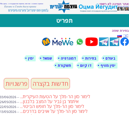
לימין עוצמה יהודית
אתר תמיכה ברוסית ובעברית
תפריט
דילוג
לתוכן
בעולם
בחירות
דמוגרפיה
שמאל
ימין
ימין מזויף
דו קיום
תשקורת
חדשות בקצרה
פרשנויות
לימור סון הר-מלך על הטעות העיקרית...
-- 03/06/2026
איתמר בן גביר על המצב בלבנון...
-- 26/05/2026
לימור סון הר-מלך על חופש הביטוי...
-- 22/05/2026
לימור סון הר-מלך על אויבים בדרכים...
-- 13/05/2026
שבועת אמונים לדעאש
-- 01/05/2026
מיכאל בן ארי על פרשת הת...
-- 01/05/2026
מיכאל בן ארי על פרשות שבוע ...
-- 24/04/2026