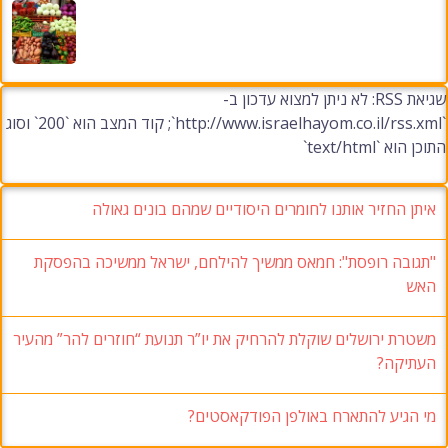
שגיאת RSS: לא ניתן למצוא עדכון ב-
`http://www.israelhayom.co.il/rss.xml`; קוד המצב הוא `200` וסוג
התוכן הוא `text/html`
איתן החזיר אותנו לחומרים היסודיים שמהם בונים גאולה
"תגובה רופסת": חמאס ממשיך להילחם, ישראל ממשיכה בהפסקת
האש
משטרת ירושלים שוקלת להרחיק את יו”ר תנועת “חוזרים להר” מהעיר
העתיקה?
מי הגיע להתארח באולפן הפודקאסטים?