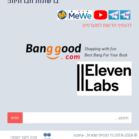
ברשתות חברתיות:
להוסיף חדשות למועדפים
חפש:
© 2018-2026 כֹּל הַזְכוּיוֹת שְׁמוּרוֹת, ozma-
פניה ליוצר האתר: