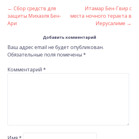
←
Сбор средств для
Итамар Бен-Гвир с
Post
защиты Михаэля Бен-
места ночного теракта в
Ари
Иерусалиме
→
navigation
Добавить комментарий
Ваш адрес email не будет опубликован.
Обязательные поля помечены
*
Комментарий
*
Имя
*