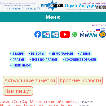
За Оцма Йегудит
עוצמה יהודית ברוסית ובעברית
Меню
Skip
to
content
В МИРЕ
ВЫБОРЫ
ДЕМОГРАФИЯ
ЛЕВЫЕ
ПРАВЫЕ
ПСЕВДО-ПРАВЫЕ
СОСУЩЕСТВОВАНИЕ
ФЕЙК НЬЮС
Актуальные заметки
Краткие новости
Нам пишут
Лимор Сон Хар-Мелех о главной ошибк...
-- 03/06/2026
Итамар Бен-Гвир о ситуации в Ливане...
-- 26/05/2026