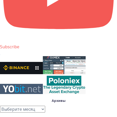
Subscribe
Архивы
Архивы