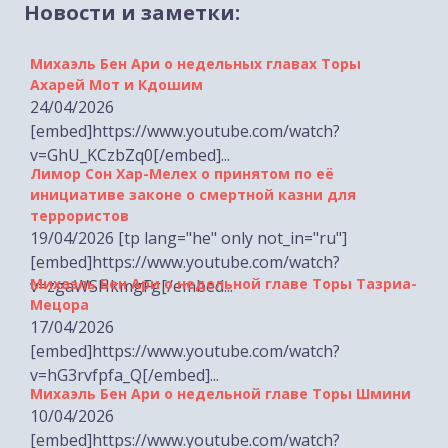
Новости и заметки:
Михаэль Бен Ари о недельных главах Торы
Ахарей Мот и Кдошим
24/04/2026
[embed]https://www.youtube.com/watch?
v=GhU_KCzbZq0[/embed]...
Лимор Сон Хар-Мелех о принятом по её
инициативе законе о смертной казни для
террористов
19/04/2026 [tp lang="he" only not_in="ru"]
[embed]https://www.youtube.com/watch?
Михаэль Бен Ари о недельной главе Торы Тазриа-
v=zgaWSHkmgFg[/embed...
Мецора
17/04/2026
[embed]https://www.youtube.com/watch?
v=hG3rvfpfa_Q[/embed]...
Михаэль Бен Ари о недельной главе Торы Шмини
10/04/2026
[embed]https://www.youtube.com/watch?
v=A7xGRwB-Zvo[/embed]...