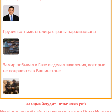
Грузия во тьме: столица страны парализована
Замир побывал в Газе и сделал заявления, которые
не понравятся в Вашингтоне
За Оцма Йегудит - לימין עוצמה יהודית
Неофициальный сайт поддержки партии Оцма Иегудит