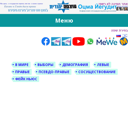
За Оцма Йегудит
עוצמה יהודית ברוסית ובעברית
Меню
Skip
to
content
В МИРЕ
ВЫБОРЫ
ДЕМОГРАФИЯ
ЛЕВЫЕ
ПРАВЫЕ
ПСЕВДО-ПРАВЫЕ
СОСУЩЕСТВОВАНИЕ
ФЕЙК НЬЮС