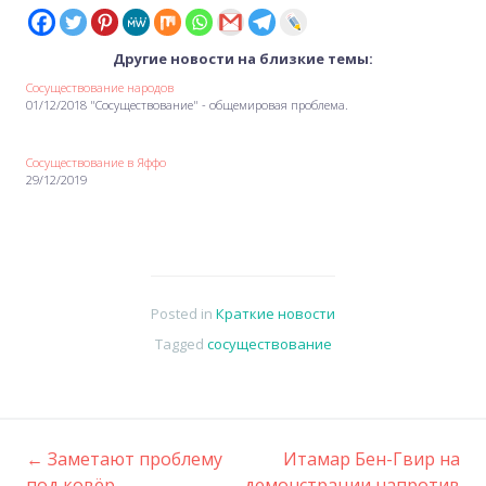
Другие новости на близкие темы:
Сосуществование народов
01/12/2018 "Сосуществование" - общемировая проблема.
Сосуществование в Яффо
29/12/2019
Posted in
Краткие новости
Tagged
сосуществование
←
Заметают проблему
Итамар Бен-Гвир на
Post
под ковёр
демонстрации напротив