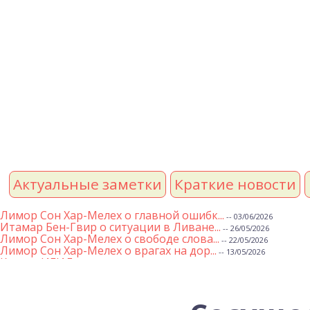
Актуальные заметки
Краткие новости
Лимор Сон Хар-Мелех о главной ошибк...
-- 03/06/2026
Итамар Бен-Гвир о ситуации в Ливане...
-- 26/05/2026
Лимор Сон Хар-Мелех о свободе слова...
-- 22/05/2026
Лимор Сон Хар-Мелех о врагах на дор...
-- 13/05/2026
Клятва ИГИЛ
-- 01/05/2026
Михаэль Бен Ари о недельной главе Т...
-- 01/05/2026
Михаэль Бен Ари о недельных главах ...
-- 24/04/2026
Лимор Сон Хар-Мелех о принятом по е...
-- 19/04/2026
Михаэль Бен Ари о недельной главе Т...