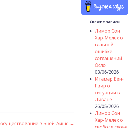
Свежие записи
Лимор Сон
Хар-Мелех о
главной
ошибке
соглашений
Осло
03/06/2026
Итамар Бен-
Гвир о
ситуации в
Ливане
26/05/2026
Лимор Сон
Хар-Мелех о
Сосуществование в Бней-Аише
→
свободе слова