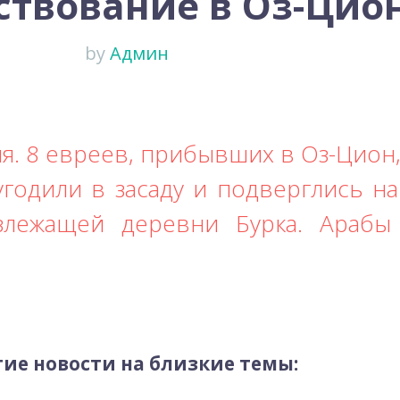
ствование в Оз-Цио
by
Админ
ля. 8 евреев, прибывших в Оз-Цио
годили в засаду и подверглись н
излежащей деревни Бурка. Араб
ие новости на близкие темы: