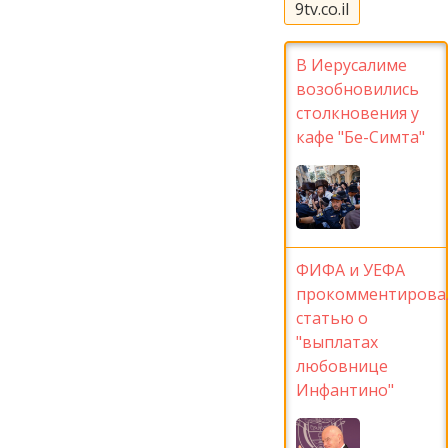
9tv.co.il
В Иерусалиме
возобновились
столкновения у
кафе "Бе-Симта"
ФИФА и УЕФА
прокомментирова
статью о
"выплатах
любовнице
Инфантино"