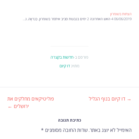
הצתות בשומרון
06/06/2019 4-האש האחרונה 2 ימים בגבעות סביב איתמר בשומרון, כַּנִראֶה, ג…
פורסם ב-
חדשות בקצרה
מתויג
דו קיום
→
דו קיום בנוף הגליל
פוליטיקאים מחלקים את
ניווט
ירושלים
←
ברשומות
כתיבת תגובה
האימייל לא יוצג באתר.
שדות החובה מסומנים
*