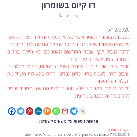
לימור סון הר-מלך על חוק...
דו קיום בשומרון
-- 19/04/2026
מיכאל בן ארי על פרשת הת...
-- 17/04/2026
מיכאל בן ארי על פרשת הת...
-- 10/04/2026
על ידי
מנהל
השר בן גביר במקום נפילת הטיל....
-- 06/04/2026
חוק עונש מוות למחבלים...
-- 29/03/2026
מיכאל בן ארי על פרשת השבוע ת...
-- 27/03/2026
16/12/2020
מיכאל בן ארי על פרשת השבוע ת...
-- 20/03/2026
בעקבות המצור המשטרתי שמוטל על גבעת קומי אורי ביצהר, נאסר
מיכאל בן ארי על פרשת השבוע ...
-- 13/03/2026
הונאה עצמית דמוגרפית...
על שתי משפחות שהתגוררו בצד הדרומי של הגבעה לשוב לבתיהן.
-- 13/03/2026
איראן והערבים
-- 09/03/2026
הדבר הוביל לכך שבכל החודשים האחרונים לא הייתה במקום
מיכאל בן ארי על פרשת השבוע ת...
-- 06/03/2026
נוכחות יהודית ששמרה על האזור.
מיכאל בן ארי על דילמת המנהיגות....
-- 27/02/2026
מיכאל בן ארי על פרשת הת...
-- 27/02/2026
תושב קומי אורי שסייר אתמול (שלישי) במקום, נחרד לגלות כי
מיכאל בן ארי על פרשת הת...
-- 20/02/2026
ערבים חדרו לשטח בליווי כלים כבדים, והחלו בפעולות השתלטות
מיכאל בן ארי על פרשת הת...
-- 13/02/2026
מיכאל בן ארי על פרשת השבוע ת...
חקלאית על האזור.
-- 06/02/2026
חלקם של היהודים הולך ופוחת....
-- 03/02/2026
מדובר בשטח הקרוב כ-200 מטרים לבתי הגבעה וחדירת ערבים
מיכאל בן ארי על פרשת השבוע ת...
-- 30/01/2026
למקום מהווה סכנה ביטחונית.
חדשות נוספות על נושאים קשורים:
דו קיום בשומרון
09/12/2018 7 פצועים בפיגוע סמוך ליישוב עפרה בשומרון, כולל פצועה קשה.