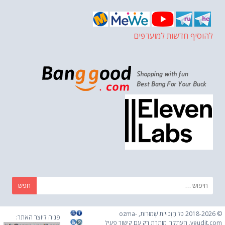
להוסיף חדשות למועדפים
חפש:
© 2018-2026 כֹּל הַזְכוּיוֹת שְׁמוּרוֹת, ozma-
פניה ליוצר האתר:
yeudit.com, העתקה מותרת רק עם קישור פעיל