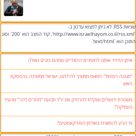
שגיאת RSS: לא ניתן למצוא עדכון ב-
`http://www.israelhayom.co.il/rss.xml`; קוד המצב הוא `200` וסוג
התוכן הוא `text/html`
איתן החזיר אותנו לחומרים היסודיים שמהם בונים גאולה
"תגובה רופסת": חמאס ממשיך להילחם, ישראל ממשיכה בהפסקת
האש
משטרת ירושלים שוקלת להרחיק את יו”ר תנועת “חוזרים להר” מהעיר
העתיקה?
מי הגיע להתארח באולפן הפודקאסטים?