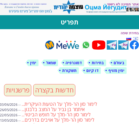
לימין עוצמה יהודית
אתר תמיכה ברוסית ובעברית
תפריט
דילוג
לתוכן
בעולם
בחירות
דמוגרפיה
שמאל
ימין
ימין מזויף
דו קיום
תשקורת
חדשות בקצרה
פרשנויות
לימור סון הר-מלך על הטעות העיקרית...
-- 03/06/2026
איתמר בן גביר על המצב בלבנון...
-- 26/05/2026
לימור סון הר-מלך על חופש הביטוי...
-- 22/05/2026
לימור סון הר-מלך על אויבים בדרכים...
-- 13/05/2026
שבועת אמונים לדעאש
-- 01/05/2026
מיכאל בן ארי על פרשת הת...
-- 01/05/2026
מיכאל בן ארי על פרשות שבוע ...
-- 24/04/2026