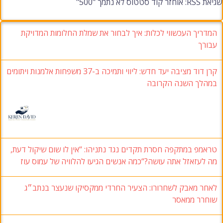
שגיאת RSS: אוחזר קוד סטטוס לא נתמך "500"
המדריך העכשווי לכלות: איך לבחור את שמלת החלומות המדויקת
עבורך
קרן דוד מציבה יעד חדש: ליווי ותמיכה ב-37 משפחות אלמנות ויתומים
במהלך השנה הקרובה
טראמפ במתקפה חסרת תקדים נגד נתניהו: “אין לו שום שיקול דעת,
מה לעזאזל אתה עושה?“כמה אנשים הגיעו להלוויה של עמוס עוז
לאחר מאבק לשחרורו: הצעיר החרדי ממקסיקו שנעצר בנתב״ג
שוחרר ממאסר