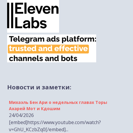
Новости и заметки:
Михаэль Бен Ари о недельных главах Торы
Ахарей Мот и Кдошим
24/04/2026
[embed]https://www.youtube.com/watch?
v=GhU_KCzbZq0[/embed]...
Лимор Сон Хар-Мелех о принятом по её
инициативе законе о смертной казни для