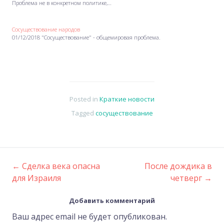
Проблема не в конкретном политике,…
Сосуществование народов
01/12/2018 "Сосуществование" - общемировая проблема.
Posted in
Краткие новости
Tagged
сосуществование
←
Сделка века опасна
После дождика в
Post
для Израиля
четверг
→
navigation
Добавить комментарий
Ваш адрес email не будет опубликован.