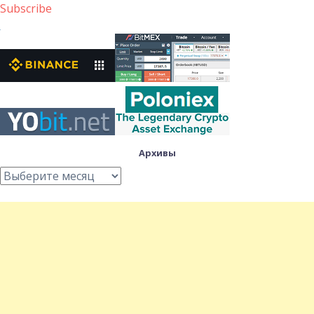
Subscribe
Архивы
Архивы