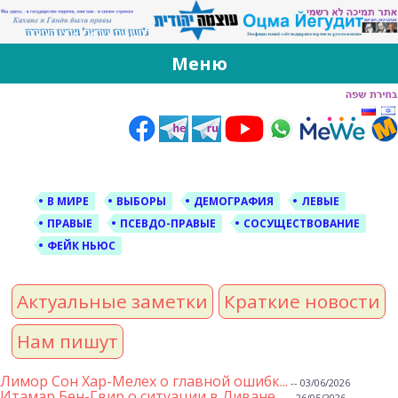
За Оцма Йегудит
עוצמה יהודית ברוסית ובעברית
Меню
Skip
to
content
В МИРЕ
ВЫБОРЫ
ДЕМОГРАФИЯ
ЛЕВЫЕ
ПРАВЫЕ
ПСЕВДО-ПРАВЫЕ
СОСУЩЕСТВОВАНИЕ
ФЕЙК НЬЮС
Актуальные заметки
Краткие новости
Нам пишут
Лимор Сон Хар-Мелех о главной ошибк...
-- 03/06/2026
Итамар Бен-Гвир о ситуации в Ливане...
-- 26/05/2026