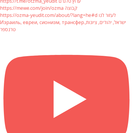
https://t.me/otzma_yeudit ערוץ טלגרם
https://mewe.com/join/ozma קבוצה
https://ozma-yeudit.com/about/?lang=he#d לעזור לנו
Израиль, евреи, сионизм, трансфер.ישראל, יהודים, ציונות,
טרנספר