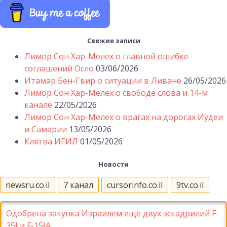
Свежие записи
Лимор Сон Хар-Мелех о главной ошибке
соглашений Осло
03/06/2026
Итамар Бен-Гвир о ситуации в Ливане
26/05/2026
Лимор Сон Хар-Мелех о свободе слова и 14-м
канале
22/05/2026
Лимор Сон Хар-Мелех о врагах на дорогах Иудеи
и Самарии
13/05/2026
Клятва ИГИЛ
01/05/2026
Новости
newsru.co.il
7 канал
cursorinfo.co.il
9tv.co.il
Одобрена закупка Израилем еще двух эскадрилий F-
35I и F-15IA