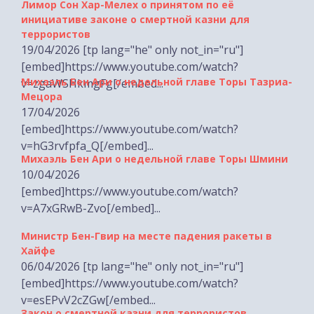
террористов
19/04/2026 [tp lang="he" only not_in="ru"]
[embed]https://www.youtube.com/watch?
Михаэль Бен Ари о недельной главе Торы Тазриа-
v=zgaWSHkmgFg[/embed...
Мецора
17/04/2026
[embed]https://www.youtube.com/watch?
v=hG3rvfpfa_Q[/embed]...
Михаэль Бен Ари о недельной главе Торы Шмини
10/04/2026
[embed]https://www.youtube.com/watch?
v=A7xGRwB-Zvo[/embed]...
Министр Бен-Гвир на месте падения ракеты в
Хайфе
06/04/2026 [tp lang="he" only not_in="ru"]
[embed]https://www.youtube.com/watch?
v=esEPvV2cZGw[/embed...
Закон о смертной казни для террористов
29/03/2026 [tp lang="he" only not_in="ru"]