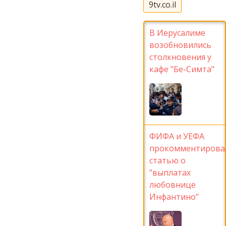
9tv.co.il
В Иерусалиме
возобновились
столкновения у
кафе "Бе-Симта"
ФИФА и УЕФА
прокомментирова
статью о
"выплатах
любовнице
Инфантино"