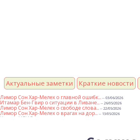
Актуальные заметки
Краткие новости
Лимор Сон Хар-Мелех о главной ошибк...
-- 03/06/2026
Итамар Бен-Гвир о ситуации в Ливане...
-- 26/05/2026
Лимор Сон Хар-Мелех о свободе слова...
-- 22/05/2026
Лимор Сон Хар-Мелех о врагах на дор...
-- 13/05/2026
Клятва ИГИЛ
-- 01/05/2026
Михаэль Бен Ари о недельной главе Т...
-- 01/05/2026
Михаэль Бен Ари о недельных главах ...
-- 24/04/2026
Лимор Сон Хар-Мелех о принятом по е...
-- 19/04/2026
Михаэль Бен Ари о недельной главе Т...