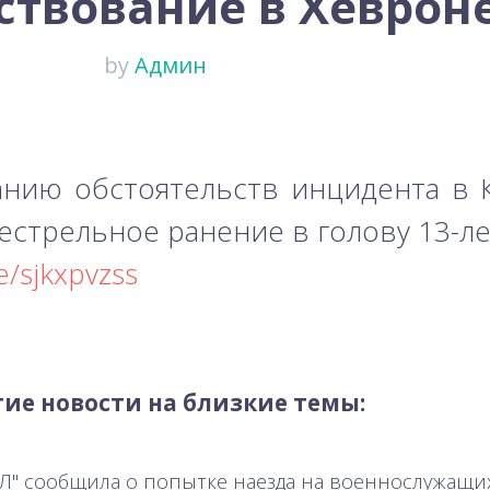
ствование в Хеврон
by
Админ
нию обстоятельств инцидента в К
нестрельное ранение в голову 13-ле
le/sjkxpvzss
ие новости на близкие темы:
ХАЛ" сообщила о попытке наезда на военнослужащи