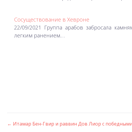
Сосуществование в Хевроне
22/09/2021 Группа арабов забросала камн
легким ранением.…
←
Итамар Бен-Гвир и раввин Дов Лиор с победным
Post