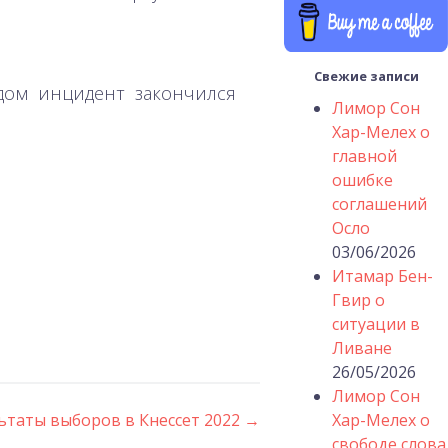
Свежие записи
удом инцидент закончился
Лимор Сон
Хар-Мелех о
главной
ошибке
соглашений
Осло
03/06/2026
Итамар Бен-
Гвир о
ситуации в
Ливане
26/05/2026
Лимор Сон
ьтаты выборов в Кнессет 2022
→
Хар-Мелех о
свободе слова