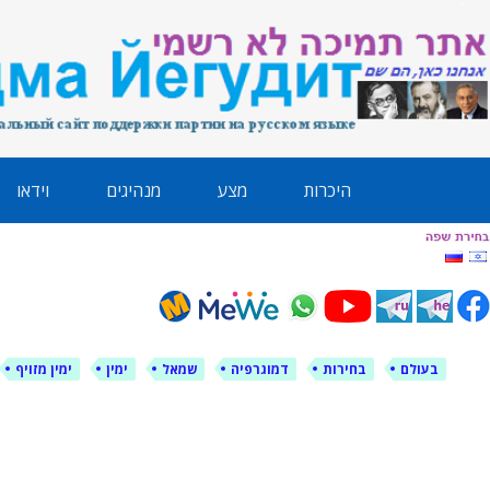
לימין עוצמה י
אתר תמיכה ברוסית ובעברית
ילוג
היכרות
מצע
מנהיגים
וידאו
תוכן
בעולם
בחירות
דמוגרפיה
שמאל
ימין
ימין מזויף