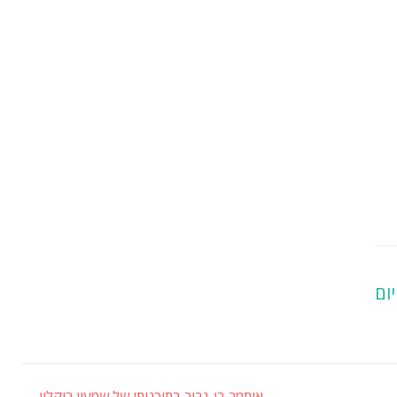
יום
איתמר בן-גביר בתוכניתו של שמעון ריקלין
←