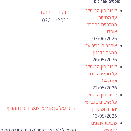
פוסטים אחרונים
לימור סון הר-מלך
דו קיום ברמלה
על הטעות
02/11/2021
המרכזית בהסכמי
אוסלו
03/06/2026
איתמר בן גביר על
המצב בלבנון
26/05/2026
לימור סון הר-מלך
על חופש הביטוי
וערוץ 14
22/05/2026
לימור סון הר-מלך
על אויבים בכבישי
→
מיכאל בן ארי על אנשי הימין המזויף
ניווט
יהודה ושומרון
13/05/2026
שבועת אמונים
לדעאש
האימייל לא יוצג באתר.
שדות החובה מסומנ