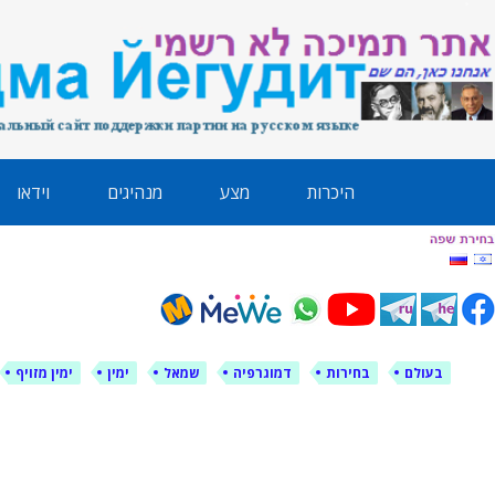
לימין עוצמה י
אתר תמיכה ברוסית ובעברית
ילוג
היכרות
מצע
מנהיגים
וידאו
תוכן
בעולם
בחירות
דמוגרפיה
שמאל
ימין
ימין מזויף