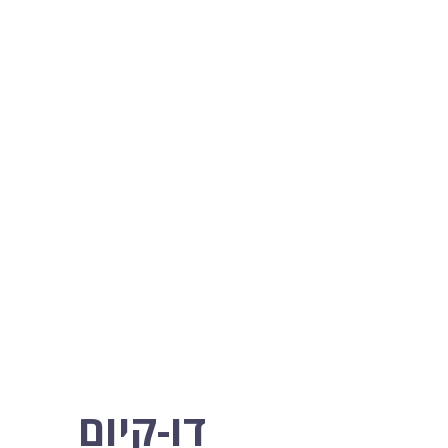
דו-קיום