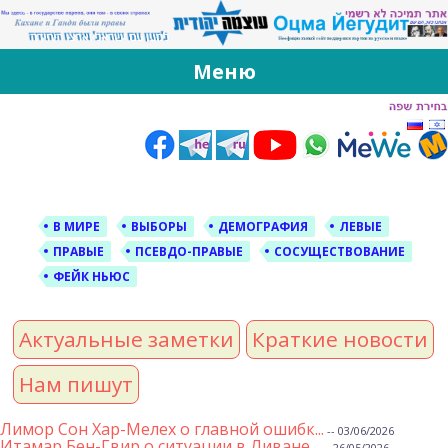
За Оцма Йегудит
עוצמה יהודית ברוסית ובעברית
Меню
Skip
to
content
В МИРЕ
ВЫБОРЫ
ДЕМОГРАФИЯ
ЛЕВЫЕ
ПРАВЫЕ
ПСЕВДО-ПРАВЫЕ
СОСУЩЕСТВОВАНИЕ
ФЕЙК НЬЮС
Актуальные заметки
Краткие новости
Нам пишут
Лимор Сон Хар-Мелех о главной ошибк...
-- 03/06/2026
Итамар Бен-Гвир о ситуации в Ливане...
-- 26/05/2026