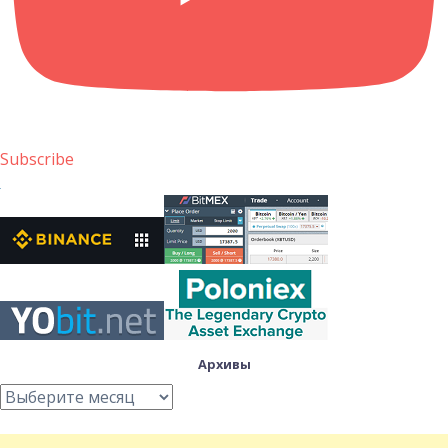
Subscribe
Архивы
Архивы