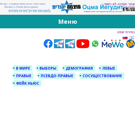
За Оцма Йегудит
עוצמה יהודית ברוסית ובעברית
Меню
Skip
to
content
В МИРЕ
ВЫБОРЫ
ДЕМОГРАФИЯ
ЛЕВЫЕ
ПРАВЫЕ
ПСЕВДО-ПРАВЫЕ
СОСУЩЕСТВОВАНИЕ
ФЕЙК НЬЮС