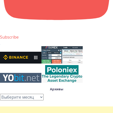
Subscribe
Архивы
Архивы