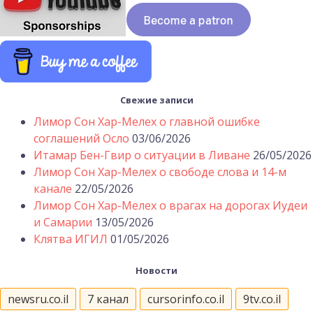
Свежие записи
Лимор Сон Хар-Мелех о главной ошибке
соглашений Осло
03/06/2026
Итамар Бен-Гвир о ситуации в Ливане
26/05/2026
Лимор Сон Хар-Мелех о свободе слова и 14-м
канале
22/05/2026
Лимор Сон Хар-Мелех о врагах на дорогах Иудеи
и Самарии
13/05/2026
Клятва ИГИЛ
01/05/2026
Новости
newsru.co.il
7 канал
cursorinfo.co.il
9tv.co.il