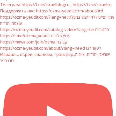
Телеграм: https://t.me/israelblogru , https://t.me/israelru
Поддержать нас: https://ozma-yeudit.com/about/#d
https://ozma-yeudit.com/?lang=he אתר תמיכה לא רשמי במפלגת
עוצמה יהודית
https://ozma-yeudit.com/catalog-video/?lang=he סרטונים
https://t.me/otzma_yeudit ערוץ טלגרם
https://mewe.com/join/ozma קבוצה
https://ozma-yeudit.com/about/?lang=he#d לעזור לנו
Израиль, евреи, сионизм, трансфер.ישראל, יהודים, ציונות,
טרנספר