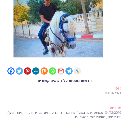
חדשות נוספות על נושאים קשורים:
1984
09/01/2021
מריונטאים
04/12/2019 משמאל שבו בפועל למתנגדיו דה-לגיטימציה על ידי דבק תוויות "גזען",
"אנטישמי", "הומופובים", "נאצי" וכו '…