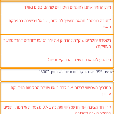
איתן החזיר אותנו לחומרים היסודיים שמהם בונים גאולה
"תגובה רופסת": חמאס ממשיך להילחם, ישראל ממשיכה בהפסקת
האש
משטרת ירושלים שוקלת להרחיק את יו”ר תנועת “חוזרים להר” מהעיר
העתיקה?
מי הגיע להתארח באולפן הפודקאסטים?
שגיאת RSS: אוחזר קוד סטטוס לא נתמך "500"
המדריך העכשווי לכלות: איך לבחור את שמלת החלומות המדויקת
עבורך
קרן דוד מציבה יעד חדש: ליווי ותמיכה ב-37 משפחות אלמנות ויתומים
במהלך השנה הקרובה