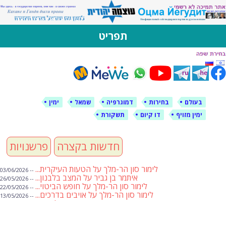
לימין עוצמה יהודית
אתר תמיכה ברוסית ובעברית
תפריט
דילוג
לתוכן
בעולם
בחירות
דמוגרפיה
שמאל
ימין
ימין מזויף
דו קיום
תשקורת
חדשות בקצרה
פרשנויות
לימור סון הר-מלך על הטעות העיקרית...
-- 03/06/2026
איתמר בן גביר על המצב בלבנון...
-- 26/05/2026
לימור סון הר-מלך על חופש הביטוי...
-- 22/05/2026
לימור סון הר-מלך על אויבים בדרכים...
-- 13/05/2026
שבועת אמונים לדעאש
-- 01/05/2026
מיכאל בן ארי על פרשת הת...
-- 01/05/2026
מיכאל בן ארי על פרשות שבוע ...
-- 24/04/2026