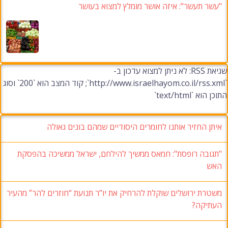
"עשר תעשר": איזה אושר מומלץ למצוא בעושר
שגיאת RSS: לא ניתן למצוא עדכון ב-
`http://www.israelhayom.co.il/rss.xml`; קוד המצב הוא `200` וסוג
התוכן הוא `text/html`
איתן החזיר אותנו לחומרים היסודיים שמהם בונים גאולה
"תגובה רופסת": חמאס ממשיך להילחם, ישראל ממשיכה בהפסקת
האש
משטרת ירושלים שוקלת להרחיק את יו”ר תנועת “חוזרים להר” מהעיר
העתיקה?