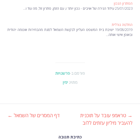
הפתרון הנכון
25/01/2023 עידוד הגירה של אויבים - נכון יותר ו, עם הזמן, פתרון זול, מה עוד ו…
החלטה גורלית
19/08/2019 ישיבת בית המשפט העליון לבקשת השמאל לסגת מהבחירות אוטמה יהודית
ובאופן אישי אותה…
פורסם ב-
פרשנויות
מתויג
ימין
→
טראמפ עובד על תוכנית
דף המסרים של השמאל
←
ניווט
להעביר מיליון עזתים ללוב
כתיבת תגובה