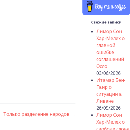
Свежие записи
Лимор Сон
Хар-Мелех о
главной
ошибке
соглашений
Осло
03/06/2026
Итамар Бен-
Гвир о
ситуации в
Ливане
26/05/2026
Только разделение народов
→
Лимор Сон
Хар-Мелех о
свободе слова