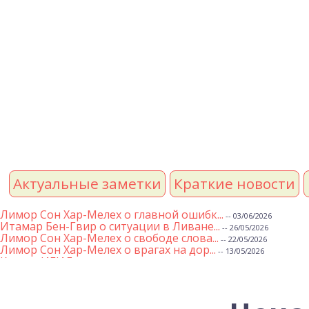
Актуальные заметки
Краткие новости
Лимор Сон Хар-Мелех о главной ошибк...
-- 03/06/2026
Итамар Бен-Гвир о ситуации в Ливане...
-- 26/05/2026
Лимор Сон Хар-Мелех о свободе слова...
-- 22/05/2026
Лимор Сон Хар-Мелех о врагах на дор...
-- 13/05/2026
Клятва ИГИЛ
-- 01/05/2026
Михаэль Бен Ари о недельной главе Т...
-- 01/05/2026
Михаэль Бен Ари о недельных главах ...
-- 24/04/2026
Лимор Сон Хар-Мелех о принятом по е...
-- 19/04/2026
Михаэль Бен Ари о недельной главе Т...