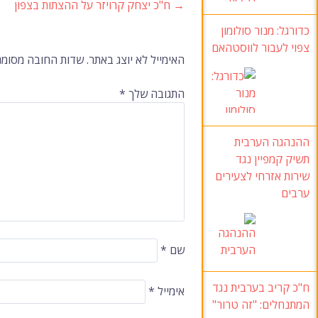
→
ח"כ יצחק קרויזר על ההצתות בצפון
ניווט
כדורגל: מנור סולומון
צפוי לעבור לווסטהאם
ברשומות
האימייל לא יוצג באתר.
שדות החובה מסומנ
התגובה שלך
*
ההנהגה הערבית
תשיק קמפיין נגד
שירות אזרחי לצעירים
ערבים
שם
*
ח"כ קריב בערבית נגד
אימייל
*
המתנחלים: "זה טרור"