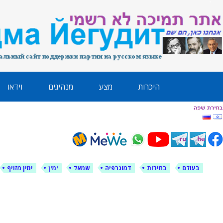
לימין עוצמה י
אתר תמיכה ברוסית ובעברית
ילוג
היכרות
מצע
מנהיגים
וידאו
תוכן
בעולם
בחירות
דמוגרפיה
שמאל
ימין
ימין מזויף