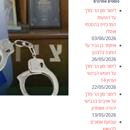
פוסטים אחרונים
לימור סון הר-מלך
על הטעות
המרכזית בהסכמי
אוסלו
03/06/2026
איתמר בן גביר על
המצב בלבנון
26/05/2026
לימור סון הר-מלך
על חופש הביטוי
וערוץ 14
22/05/2026
לימור סון הר-מלך
על אויבים בכבישי
יהודה ושומרון
13/05/2026
שבועת אמונים
לדעאש