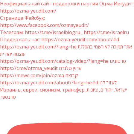
Неофициальный сайт поддержки партии Оцма Иегудит
https://ozma-yeudit.com/
Страница Фейсбук:
https://www.facebook.com/ozmayeudit/
Телеграм: https://t.me/israelblogru , https://t.me/israelru
Поддержать нас: https://ozma-yeudit.com/about/#d
https://ozma-yeudit.com/?lang=he אתר תמיכה לא רשמי במפלגת
עוצמה יהודית
https://ozma-yeudit.com/catalog-video/?lang=he סרטונים
https://t.me/otzma_yeudit ערוץ טלגרם
https://mewe.com/join/ozma קבוצה
https://ozma-yeudit.com/about/?lang=he#d לעזור לנו
Израиль, евреи, сионизм, трансфер.ישראל, יהודים, ציונות,
טרנספר