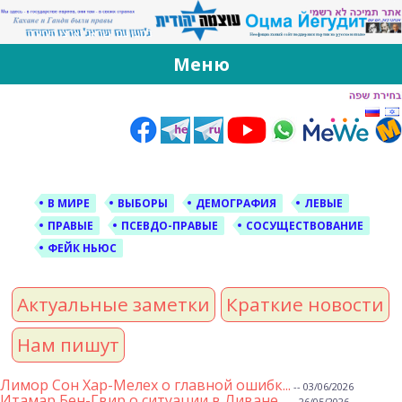
За Оцма Йегудит
עוצמה יהודית ברוסית ובעברית
Меню
Skip
to
content
В МИРЕ
ВЫБОРЫ
ДЕМОГРАФИЯ
ЛЕВЫЕ
ПРАВЫЕ
ПСЕВДО-ПРАВЫЕ
СОСУЩЕСТВОВАНИЕ
ФЕЙК НЬЮС
Актуальные заметки
Краткие новости
Нам пишут
Лимор Сон Хар-Мелех о главной ошибк...
-- 03/06/2026
Итамар Бен-Гвир о ситуации в Ливане...
-- 26/05/2026