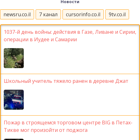
Новости
newsru.co.il
7 канал
cursorinfo.co.il
9tv.co.il
1037-й день войны: действия в Газе, Ливане и Сирии,
операции в Иудее и Самарии
Школьный учитель тяжело ранен в деревне Джат
Пожар в строящемся торговом центре BIG в Петах-
Тикве мог произойти от поджога