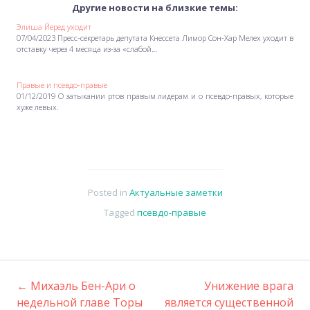
Другие новости на близкие темы:
Элиша Йеред уходит
07/04/2023 Пресс-секретарь депутата Кнессета Лимор Сон-Хар Мелех уходит в
отставку через 4 месяца из-за «слабой…
Правые и псевдо-правые
01/12/2019 О затыкании ртов правым лидерам и о псевдо-правых, которые
хуже левых.
Posted in
Актуальные заметки
Tagged
псевдо-правые
←
Михаэль Бен-Ари о
Унижение врага
Post
недельной главе Торы
является существенной