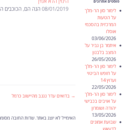
הימין הלא אמין
פוסטים אחרונים
08/01/2019 הנה הם, הכוכבים החדשים של מפלגות "הימין" החדשות של בנט ופייגלין.
לימור סון הר-מלך
על הטעות
המרכזית בהסכמי
אוסלו
03/06/2026
איתמר בן גביר על
המצב בלבנון
26/05/2026
לימור סון הר-מלך
על חופש הביטוי
וערוץ 14
22/05/2026
לימור סון הר-מלך
→
בדואים עדר נגנב מהיישוב כרמל
ניווט
על אויבים בכבישי
יהודה ושומרון
ברשומות
13/05/2026
האימייל לא יוצג באתר.
שדות החובה מסומנ
שבועת אמונים
לדעאש