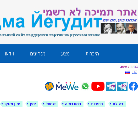
לימין עוצמה י
אתר תמיכה ברוסית ובעברית
ילוג
היכרות
מצע
מנהיגים
וידאו
תוכן
בעולם
בחירות
דמוגרפיה
שמאל
ימין
ימין מזויף