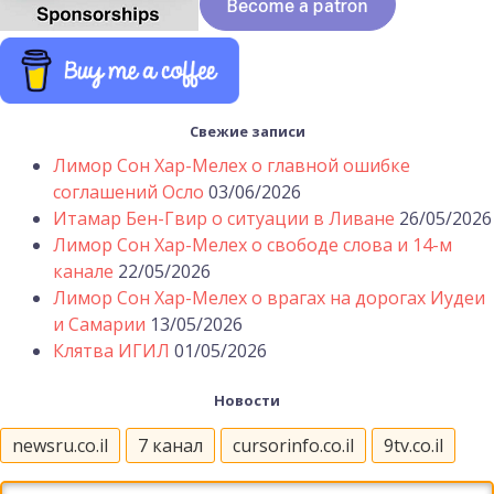
Свежие записи
Лимор Сон Хар-Мелех о главной ошибке
соглашений Осло
03/06/2026
Итамар Бен-Гвир о ситуации в Ливане
26/05/2026
Лимор Сон Хар-Мелех о свободе слова и 14-м
канале
22/05/2026
Лимор Сон Хар-Мелех о врагах на дорогах Иудеи
и Самарии
13/05/2026
Клятва ИГИЛ
01/05/2026
Новости
newsru.co.il
7 канал
cursorinfo.co.il
9tv.co.il