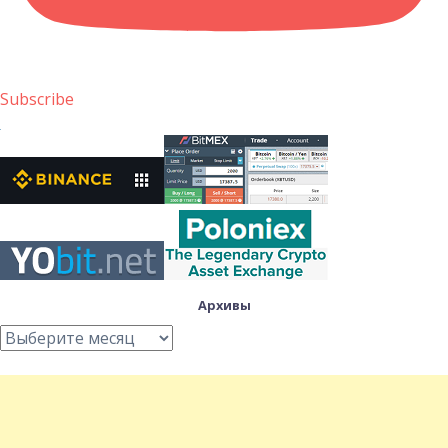
Subscribe
Архивы
Архивы