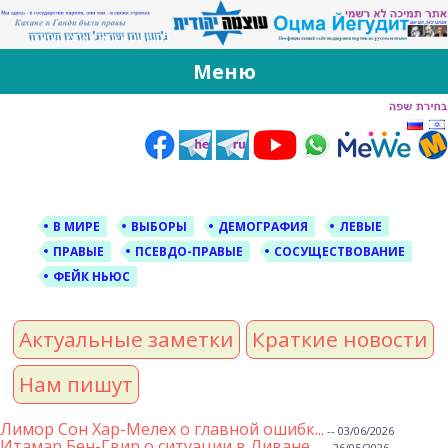
За Оцма Йегудит
עוצמה יהודית ברוסית ובעברית
Меню
Skip
to
content
В МИРЕ
ВЫБОРЫ
ДЕМОГРАФИЯ
ЛЕВЫЕ
ПРАВЫЕ
ПСЕВДО-ПРАВЫЕ
СОСУЩЕСТВОВАНИЕ
ФЕЙК НЬЮС
Актуальные заметки
Краткие новости
Нам пишут
Лимор Сон Хар-Мелех о главной ошибк...
-- 03/06/2026
Итамар Бен-Гвир о ситуации в Ливане...
-- 26/05/2026