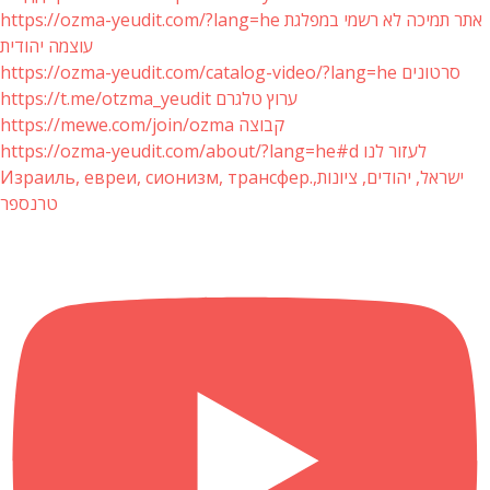
https://ozma-yeudit.com/?lang=he אתר תמיכה לא רשמי במפלגת
עוצמה יהודית
https://ozma-yeudit.com/catalog-video/?lang=he סרטונים
https://t.me/otzma_yeudit ערוץ טלגרם
https://mewe.com/join/ozma קבוצה
https://ozma-yeudit.com/about/?lang=he#d לעזור לנו
Израиль, евреи, сионизм, трансфер.ישראל, יהודים, ציונות,
טרנספר