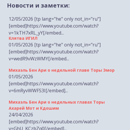
Новости и заметки:
12/05/2026 [tp lang="he" only not_in="ru"]
[embed]https://www.youtube.com/watch?
v=1kTH7xRL_yY[/embed...
Клятва ИГИЛ
01/05/2026 [tp lang="he" only not_in="ru"]
[embed]https://www.youtube.com/watch?
v=wedR9vWzWMY[/embed...
Михаэль Бен Ари о недельной главе Торы Эмор
01/05/2026
[embed]https://www.youtube.com/watch?
v=6mRyvWWFS3I[/embed]...
Михаэль Бен Ари о недельных главах Торы
Ахарей Мот и Кдошим
24/04/2026
[embed]https://www.youtube.com/watch?
v=GhU_KCzbZq0[/embed]...
Лимор Сон Хар-Мелех о принятом по её
инициативе законе о смертной казни для