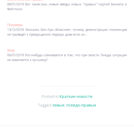
08/01/2019 Вот такие они, новые звёзды новых "правых" партий Беннета и
Фейглина.
Полумеры
13/12/2018 Михаэль Бен-Ари объясняет, почему демонстрация поселенцев
не приведёт к прекращению террора, даже если их…
Яиру
06/01/2019 Кто-нибудь сомневается в том, что при власти Ликуда ситуация
не изменяется к лучшему?
Posted in
Краткие новости
Tagged
левые
,
псевдо-правые