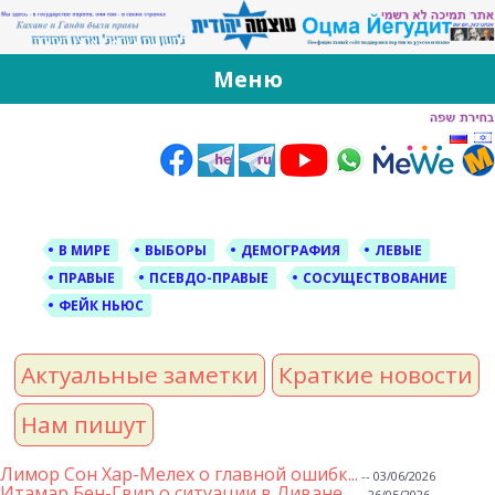
За Оцма Йегудит
עוצמה יהודית ברוסית ובעברית
Меню
Skip
to
content
В МИРЕ
ВЫБОРЫ
ДЕМОГРАФИЯ
ЛЕВЫЕ
ПРАВЫЕ
ПСЕВДО-ПРАВЫЕ
СОСУЩЕСТВОВАНИЕ
ФЕЙК НЬЮС
Актуальные заметки
Краткие новости
Нам пишут
Лимор Сон Хар-Мелех о главной ошибк...
-- 03/06/2026
Итамар Бен-Гвир о ситуации в Ливане...
-- 26/05/2026