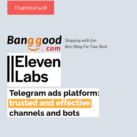
Лимор Сон Хар-Мелех о врагах на дорогах Иудеи
и Самарии