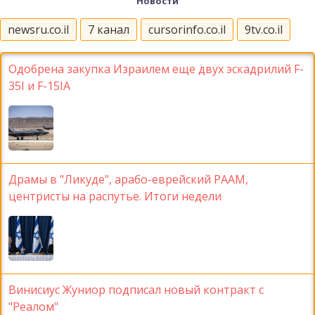
Новости
newsru.co.il
7 канал
cursorinfo.co.il
9tv.co.il
Одобрена закупка Израилем еще двух эскадрилий F-
35I и F-15IA
Драмы в "Ликуде", арабо-еврейский РААМ,
центристы на распутье. Итоги недели
Винисиус Жуниор подписал новый контракт с
"Реалом"