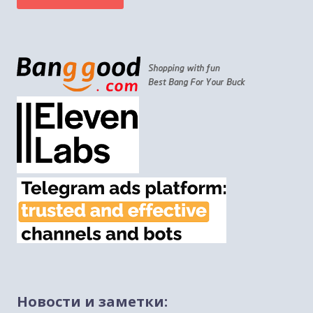
Новости и заметки:
Михаэль Бен Ари о недельных главах Торы