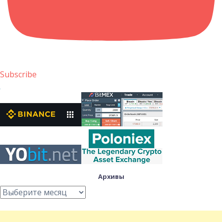
Subscribe
Архивы
Архивы