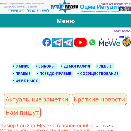
За Оцма Йегудит
עוצמה יהודית ברוסית ובעברית
Меню
Skip
to
content
В МИРЕ
ВЫБОРЫ
ДЕМОГРАФИЯ
ЛЕВЫЕ
ПРАВЫЕ
ПСЕВДО-ПРАВЫЕ
СОСУЩЕСТВОВАНИЕ
ФЕЙК НЬЮС
Актуальные заметки
Краткие новости
Нам пишут
Лимор Сон Хар-Мелех о главной ошибк...
-- 03/06/2026
Итамар Бен-Гвир о ситуации в Ливане...
-- 26/05/2026