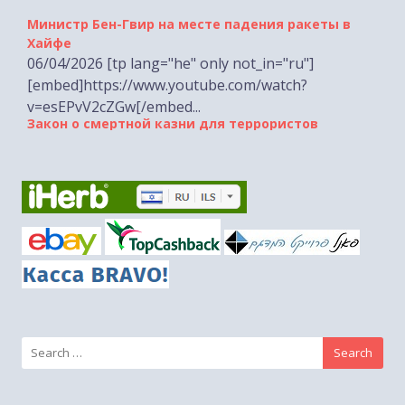
Хайфе
06/04/2026 [tp lang="he" only not_in="ru"]
[embed]https://www.youtube.com/watch?
v=esEPvV2cZGw[/embed...
Закон о смертной казни для террористов
29/03/2026 [tp lang="he" only not_in="ru"]
[embed]https://www.youtube.com/watch?
v=Yg6m1XTCUOQ[/embed...
Search
for: