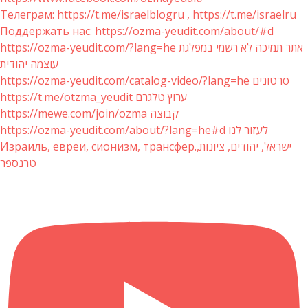
Телеграм: https://t.me/israelblogru , https://t.me/israelru
Поддержать нас: https://ozma-yeudit.com/about/#d
https://ozma-yeudit.com/?lang=he אתר תמיכה לא רשמי במפלגת
עוצמה יהודית
https://ozma-yeudit.com/catalog-video/?lang=he סרטונים
https://t.me/otzma_yeudit ערוץ טלגרם
https://mewe.com/join/ozma קבוצה
https://ozma-yeudit.com/about/?lang=he#d לעזור לנו
Израиль, евреи, сионизм, трансфер.ישראל, יהודים, ציונות,
טרנספר