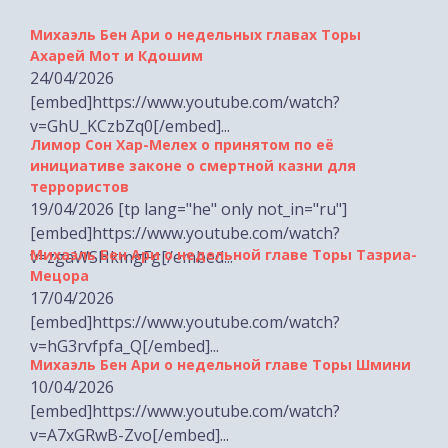
Ахарей Мот и Кдошим
24/04/2026
[embed]https://www.youtube.com/watch?
v=GhU_KCzbZq0[/embed]...
Лимор Сон Хар-Мелех о принятом по её
инициативе законе о смертной казни для
террористов
19/04/2026 [tp lang="he" only not_in="ru"]
[embed]https://www.youtube.com/watch?
Михаэль Бен Ари о недельной главе Торы Тазриа-
v=zgaWSHkmgFg[/embed...
Мецора
17/04/2026
[embed]https://www.youtube.com/watch?
v=hG3rvfpfa_Q[/embed]...
Михаэль Бен Ари о недельной главе Торы Шмини
10/04/2026
[embed]https://www.youtube.com/watch?
v=A7xGRwB-Zvo[/embed]...
Министр Бен-Гвир на месте падения ракеты в