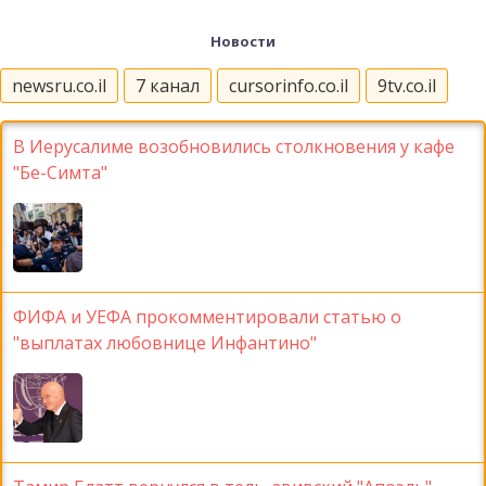
Новости
newsru.co.il
7 канал
cursorinfo.co.il
9tv.co.il
В Иерусалиме возобновились столкновения у кафе
"Бе-Симта"
ФИФА и УЕФА прокомментировали статью о
"выплатах любовнице Инфантино"