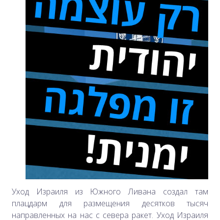
Уход Израиля из Южного Ливана создал там
плацдарм для размещения десятков тысяч
направленных на нас с севера ракет. Уход Израиля