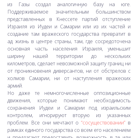
из Газы создал аналогичную базу на юге.
Поддерживаемое значительным большинством
представленных в Кнессете партий отступление
Израиля из Иудеи и Самарии или из их частей и
создание там вражеского государства превратит в
ад жизнь в центре страны, там, где сосредоточена
основная часть населения Израиля, уменьшит
ширину нашей территории до нескольких
километров, сделает невозможной защиту границ ни
от проникновения диверсантов, ни от обстрелов с
холмов Самарии, ни от наступления вражеских
армий.
Но даже те немногочисленные оппозиционные
движения, которые понимают необходимость
сохранения Иудеи и Самарии под израильским
контролем, игнорируют вторую из указанных
проблем. Все они мечтают о
“сосуществовании”
в
рамках единого государства со всем его населением
и предлагают предоставить возможность в те или