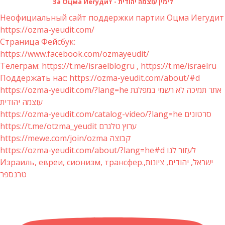
За Оцма Йегудит - לימין עוצמה יהודית
Неофициальный сайт поддержки партии Оцма Иегудит
https://ozma-yeudit.com/
Страница Фейсбук:
https://www.facebook.com/ozmayeudit/
Телеграм: https://t.me/israelblogru , https://t.me/israelru
Поддержать нас: https://ozma-yeudit.com/about/#d
https://ozma-yeudit.com/?lang=he אתר תמיכה לא רשמי במפלגת
עוצמה יהודית
https://ozma-yeudit.com/catalog-video/?lang=he סרטונים
https://t.me/otzma_yeudit ערוץ טלגרם
https://mewe.com/join/ozma קבוצה
https://ozma-yeudit.com/about/?lang=he#d לעזור לנו
Израиль, евреи, сионизм, трансфер.ישראל, יהודים, ציונות,
טרנספר