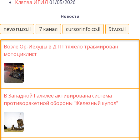
Клятва ИГИЛ
01/05/2026
Новости
newsru.co.il
7 канал
cursorinfo.co.il
9tv.co.il
Возле Ор-Иехуды в ДТП тяжело травмирован
мотоциклист
В Западной Галилее активирована система
противоракетной обороны "Железный купол"