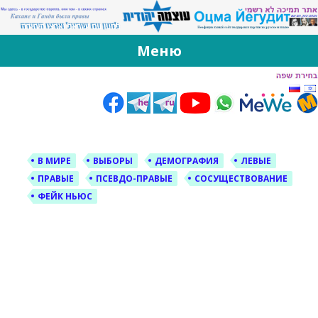
За Оцма Йегудит
עוצמה יהודית ברוסית ובעברית
Меню
Skip
to
content
В МИРЕ
ВЫБОРЫ
ДЕМОГРАФИЯ
ЛЕВЫЕ
ПРАВЫЕ
ПСЕВДО-ПРАВЫЕ
СОСУЩЕСТВОВАНИЕ
ФЕЙК НЬЮС