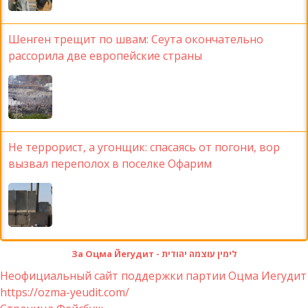
Шенген трещит по швам: Сеута окончательно
рассорила две европейские страны
Не террорист, а угонщик: спасаясь от погони, вор
вызвал переполох в поселке Офарим
За Оцма Йегудит - לימין עוצמה יהודית
Неофициальный сайт поддержки партии Оцма Иегудит
https://ozma-yeudit.com/