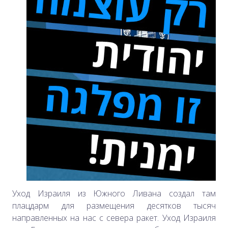
Уход Израиля из Южного Ливана создал там
плацдарм для размещения десятков тысяч
направленных на нас с севера ракет. Уход Израиля