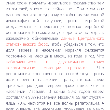
иные сроки получить израильское гражданство тем
из жителей, у кого его сейчас нет. При этом они
распространяют полуправду о якобы замечательной
демографической ситуации, росте еврейской
рождаемости и предстоящих волнах еврейской
репатриации. На самом же деле достаточно открыть
ежемесячно обновляемые
данные Центрального
статистического бюро
, чтобы убедиться в том, что
доля евреев в населении Израиля снижается
постоянно, из месяца в месяц, из года в год.
Что
наблюдавшиеся в двухтысячных годах
положительные тенденции прервались
.
Что
репатриация совершенно не способствует росту
доли евреев в населении страны, так как среди
приезжающих доля евреев даже ниже, чем в
населении Израиля. В конце 50-х годов евреи
составляли 90% населения Израиля, 65 лет спустя –
лишь 73%, несмотря на все волны репатриации. А
если оценить всё население, проживающее между