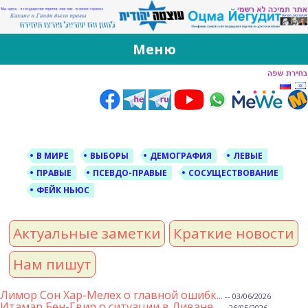
За Оцма Йегудит
עוצמה יהודית ברוסית ובעברית
Меню
Skip
to
content
В МИРЕ
ВЫБОРЫ
ДЕМОГРАФИЯ
ЛЕВЫЕ
ПРАВЫЕ
ПСЕВДО-ПРАВЫЕ
СОСУЩЕСТВОВАНИЕ
ФЕЙК НЬЮС
Актуальные заметки
Краткие новости
Нам пишут
Лимор Сон Хар-Мелех о главной ошибк...
-- 03/06/2026
Итамар Бен-Гвир о ситуации в Ливане...
-- 26/05/2026