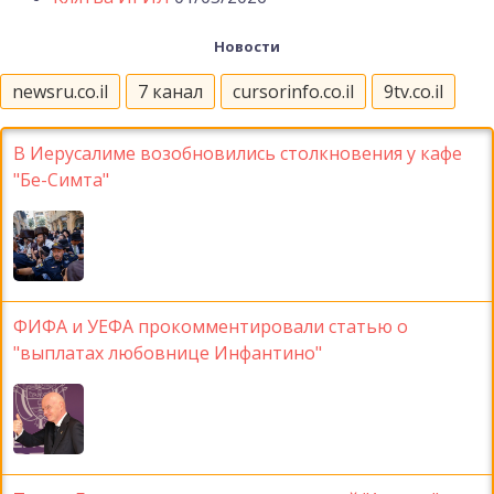
Новости
newsru.co.il
7 канал
cursorinfo.co.il
9tv.co.il
В Иерусалиме возобновились столкновения у кафе
"Бе-Симта"
ФИФА и УЕФА прокомментировали статью о
"выплатах любовнице Инфантино"