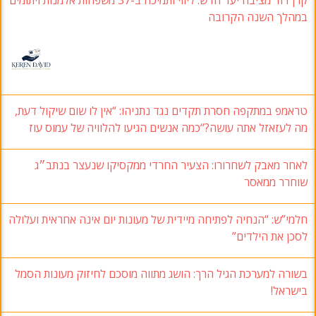
קרן דוד מציבה יעד חדש: ליווי ותמיכה ב-37 משפחות אלמנות ויתומים
במהלך השנה הקרובה
טראמפ במתקפה חסרת תקדים נגד נתניהו: “אין לו שום שיקול דעת,
מה לעזאזל אתה עושה?“כמה אנשים הגיעו להלוויה של עמוס עוז
לאחר מאבק לשחרורו: הצעיר החרדי ממקסיקו שנעצר בנתב״ג
שוחרר ממאסר
חלמי”ש: “הנחיה לפתיחה מיידית של מעונות יום אינה אחראית ועלולה
לסכן את הילדים”
בשורה למערכת הגיל הרך: הושג מתווה מוסכם לחיזוק מעונות הסמל
בישראל!