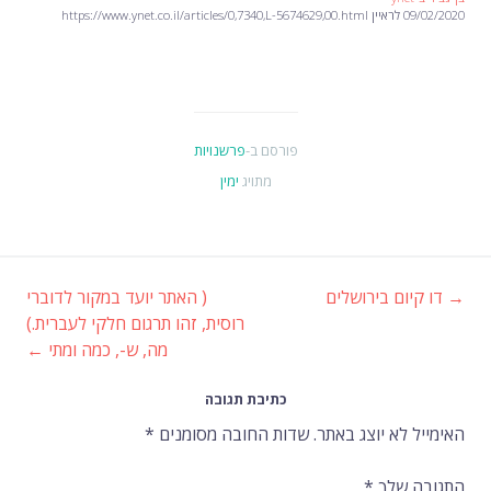
09/02/2020 לראיין https://www.ynet.co.il/articles/0,7340,L-5674629,00.html
פורסם ב-
פרשנויות
מתויג
ימין
→
דו קיום בירושלים
( האתר יועד במקור לדוברי
ניווט
רוסית, זהו תרגום חלקי לעברית.)
מה, ש-, כמה ומתי
←
ברשומות
כתיבת תגובה
האימייל לא יוצג באתר.
שדות החובה מסומנים
*
התגובה שלך
*