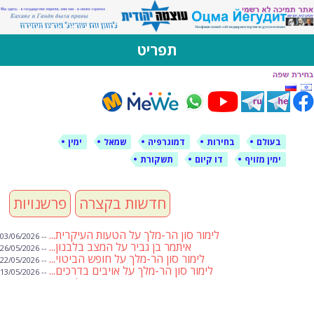
לימין עוצמה יהודית
אתר תמיכה ברוסית ובעברית
תפריט
דילוג
לתוכן
בעולם
בחירות
דמוגרפיה
שמאל
ימין
ימין מזויף
דו קיום
תשקורת
חדשות בקצרה
פרשנויות
לימור סון הר-מלך על הטעות העיקרית...
-- 03/06/2026
איתמר בן גביר על המצב בלבנון...
-- 26/05/2026
לימור סון הר-מלך על חופש הביטוי...
-- 22/05/2026
לימור סון הר-מלך על אויבים בדרכים...
-- 13/05/2026
שבועת אמונים לדעאש
-- 01/05/2026
מיכאל בן ארי על פרשת הת...
-- 01/05/2026
מיכאל בן ארי על פרשות שבוע ...
-- 24/04/2026