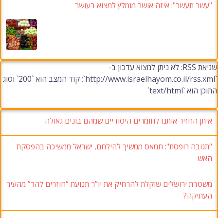
"עשר תעשר": איזה אושר מומלץ למצוא בעושר
שגיאת RSS: לא ניתן למצוא עדכון ב-
`http://www.israelhayom.co.il/rss.xml`; קוד המצב הוא `200` וסוג
התוכן הוא `text/html`
איתן החזיר אותנו לחומרים היסודיים שמהם בונים גאולה
"תגובה רופסת": חמאס ממשיך להילחם, ישראל ממשיכה בהפסקת
האש
משטרת ירושלים שוקלת להרחיק את יו”ר תנועת “חוזרים להר” מהעיר
העתיקה?