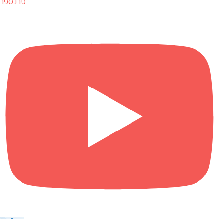
טרנספר