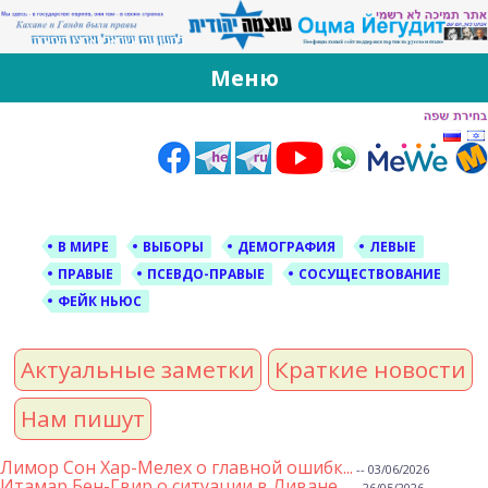
За Оцма Йегудит
עוצמה יהודית ברוסית ובעברית
Меню
Skip
to
content
В МИРЕ
ВЫБОРЫ
ДЕМОГРАФИЯ
ЛЕВЫЕ
ПРАВЫЕ
ПСЕВДО-ПРАВЫЕ
СОСУЩЕСТВОВАНИЕ
ФЕЙК НЬЮС
Актуальные заметки
Краткие новости
Нам пишут
Лимор Сон Хар-Мелех о главной ошибк...
-- 03/06/2026
Итамар Бен-Гвир о ситуации в Ливане...
-- 26/05/2026