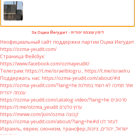
За Оцма Йегудит - לימין עוצמה יהודית
Неофициальный сайт поддержки партии Оцма Иегудит
https://ozma-yeudit.com/
Страница Фейсбук:
https://www.facebook.com/ozmayeudit/
Телеграм: https://t.me/israelblogru , https://t.me/israelru
Поддержать нас: https://ozma-yeudit.com/about/#d
https://ozma-yeudit.com/?lang=he אתר תמיכה לא רשמי במפלגת
עוצמה יהודית
https://ozma-yeudit.com/catalog-video/?lang=he סרטונים
https://t.me/otzma_yeudit ערוץ טלגרם
https://mewe.com/join/ozma קבוצה
https://ozma-yeudit.com/about/?lang=he#d לעזור לנו
Израиль, евреи, сионизм, трансфер.ישראל, יהודים, ציונות,