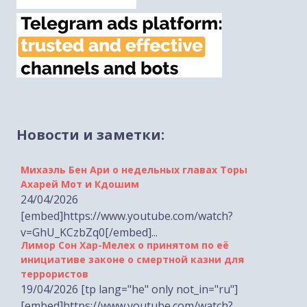
Новости и заметки:
Михаэль Бен Ари о недельных главах Торы
Ахарей Мот и Кдошим
24/04/2026
[embed]https://www.youtube.com/watch?
v=GhU_KCzbZq0[/embed]...
Лимор Сон Хар-Мелех о принятом по её
инициативе законе о смертной казни для
террористов
19/04/2026 [tp lang="he" only not_in="ru"]
[embed]https://www.youtube.com/watch?
Михаэль Бен Ари о недельной главе Торы Тазриа-
v=zgaWSHkmgFg[/embed...