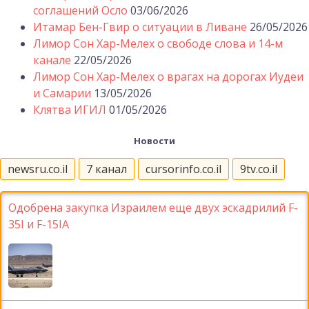
соглашений Осло
03/06/2026
Итамар Бен-Гвир о ситуации в Ливане
26/05/2026
Лимор Сон Хар-Мелех о свободе слова и 14-м
канале
22/05/2026
Лимор Сон Хар-Мелех о врагах на дорогах Иудеи
и Самарии
13/05/2026
Клятва ИГИЛ
01/05/2026
Новости
newsru.co.il
7 канал
cursorinfo.co.il
9tv.co.il
Одобрена закупка Израилем еще двух эскадрилий F-
35I и F-15IA