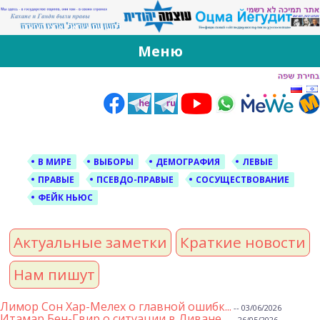
За Оцма Йегудит
עוצמה יהודית ברוסית ובעברית
Меню
Skip
to
content
В МИРЕ
ВЫБОРЫ
ДЕМОГРАФИЯ
ЛЕВЫЕ
ПРАВЫЕ
ПСЕВДО-ПРАВЫЕ
СОСУЩЕСТВОВАНИЕ
ФЕЙК НЬЮС
Актуальные заметки
Краткие новости
Нам пишут
Лимор Сон Хар-Мелех о главной ошибк...
-- 03/06/2026
Итамар Бен-Гвир о ситуации в Ливане...
-- 26/05/2026