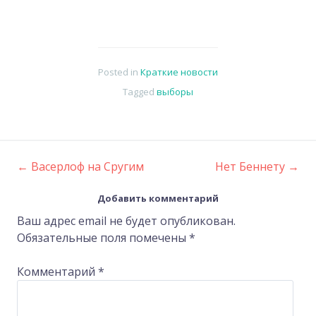
Posted in
Краткие новости
Tagged
выборы
←
Васерлоф на Сругим
Нет Беннету
→
Post
Добавить комментарий
navigation
Ваш адрес email не будет опубликован.
Обязательные поля помечены
*
Комментарий
*