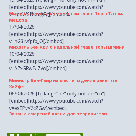
Михаэль Бен Ари о недельной главе Торы Тазриа-
v=zgaWSHkmgFg[/embed...
Мецора
17/04/2026
[embed]https://www.youtube.com/watch?
v=hG3rvfpfa_Q[/embed]...
Михаэль Бен Ари о недельной главе Торы Шмини
10/04/2026
[embed]https://www.youtube.com/watch?
v=A7xGRwB-Zvo[/embed]...
Министр Бен-Гвир на месте падения ракеты в
Хайфе
06/04/2026 [tp lang="he" only not_in="ru"]
[embed]https://www.youtube.com/watch?
v=esEPvV2cZGw[/embed...
Закон о смертной казни для террористов
29/03/2026 [tp lang="he" only not_in="ru"]
[embed]https://www.youtube.com/watch?
v=Yg6m1XTCUOQ[/embed...