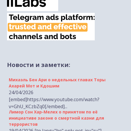
Новости и заметки:
Михаэль Бен Ари о недельных главах Торы
Ахарей Мот и Кдошим
24/04/2026
[embed]https://www.youtube.com/watch?
v=GhU_KCzbZq0[/embed]...
Лимор Сон Хар-Мелех о принятом по её
инициативе законе о смертной казни для
террористов
19/04/2026 [tp lang="he" only not_in="ru"]
[embed]https://www.youtube.com/watch?