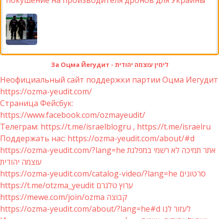
покушение на производителя дронов для Украины
За Оцма Йегудит - לימין עוצמה יהודית
Неофициальный сайт поддержки партии Оцма Иегудит
https://ozma-yeudit.com/
Страница Фейсбук:
https://www.facebook.com/ozmayeudit/
Телеграм: https://t.me/israelblogru , https://t.me/israelru
Поддержать нас: https://ozma-yeudit.com/about/#d
https://ozma-yeudit.com/?lang=he אתר תמיכה לא רשמי במפלגת
עוצמה יהודית
https://ozma-yeudit.com/catalog-video/?lang=he סרטונים
https://t.me/otzma_yeudit ערוץ טלגרם
https://mewe.com/join/ozma קבוצה
https://ozma-yeudit.com/about/?lang=he#d לעזור לנו