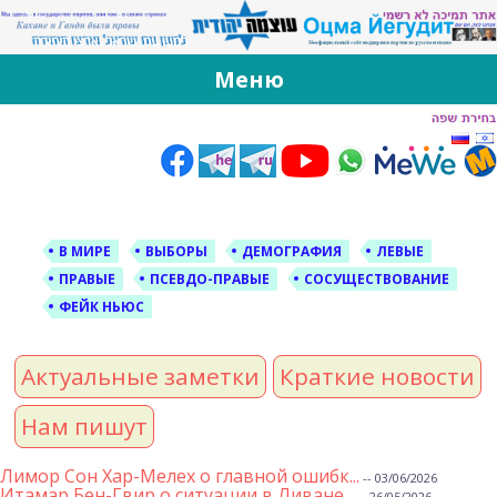
За Оцма Йегудит
עוצמה יהודית ברוסית ובעברית
Меню
Skip
to
content
В МИРЕ
ВЫБОРЫ
ДЕМОГРАФИЯ
ЛЕВЫЕ
ПРАВЫЕ
ПСЕВДО-ПРАВЫЕ
СОСУЩЕСТВОВАНИЕ
ФЕЙК НЬЮС
Актуальные заметки
Краткие новости
Нам пишут
Лимор Сон Хар-Мелех о главной ошибк...
-- 03/06/2026
Итамар Бен-Гвир о ситуации в Ливане...
-- 26/05/2026