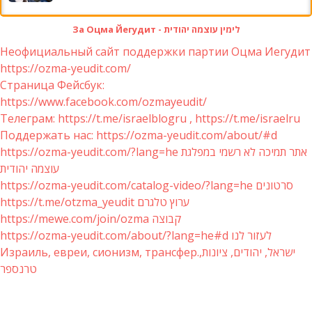
За Оцма Йегудит - לימין עוצמה יהודית
Неофициальный сайт поддержки партии Оцма Иегудит
https://ozma-yeudit.com/
Страница Фейсбук:
https://www.facebook.com/ozmayeudit/
Телеграм: https://t.me/israelblogru , https://t.me/israelru
Поддержать нас: https://ozma-yeudit.com/about/#d
https://ozma-yeudit.com/?lang=he אתר תמיכה לא רשמי במפלגת
עוצמה יהודית
https://ozma-yeudit.com/catalog-video/?lang=he סרטונים
https://t.me/otzma_yeudit ערוץ טלגרם
https://mewe.com/join/ozma קבוצה
https://ozma-yeudit.com/about/?lang=he#d לעזור לנו
Израиль, евреи, сионизм, трансфер.ישראל, יהודים, ציונות,
טרנספר