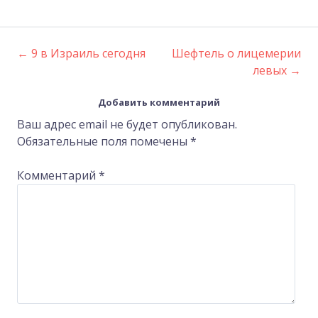
←
9 в Израиль сегодня
Шефтель о лицемерии
Post
левых
→
navigation
Добавить комментарий
Ваш адрес email не будет опубликован.
Обязательные поля помечены
*
Комментарий
*