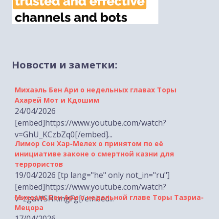
Новости и заметки:
Михаэль Бен Ари о недельных главах Торы
Ахарей Мот и Кдошим
24/04/2026
[embed]https://www.youtube.com/watch?
v=GhU_KCzbZq0[/embed]...
Лимор Сон Хар-Мелех о принятом по её
инициативе законе о смертной казни для
террористов
19/04/2026 [tp lang="he" only not_in="ru"]
[embed]https://www.youtube.com/watch?
Михаэль Бен Ари о недельной главе Торы Тазриа-
v=zgaWSHkmgFg[/embed...
Мецора
17/04/2026
[embed]https://www.youtube.com/watch?