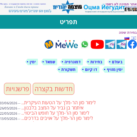
לימין עוצמה יהודית
אתר תמיכה ברוסית ובעברית
תפריט
דילוג
לתוכן
בעולם
בחירות
דמוגרפיה
שמאל
ימין
ימין מזויף
דו קיום
תשקורת
חדשות בקצרה
פרשנויות
לימור סון הר-מלך על הטעות העיקרית...
-- 03/06/2026
איתמר בן גביר על המצב בלבנון...
-- 26/05/2026
לימור סון הר-מלך על חופש הביטוי...
-- 22/05/2026
לימור סון הר-מלך על אויבים בדרכים...
-- 13/05/2026
שבועת אמונים לדעאש
-- 01/05/2026
מיכאל בן ארי על פרשת הת...
-- 01/05/2026
מיכאל בן ארי על פרשות שבוע ...
-- 24/04/2026