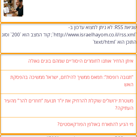
שגיאת RSS: לא ניתן למצוא עדכון ב-
`http://www.israelhayom.co.il/rss.xml`; קוד המצב הוא `200` וסוג
התוכן הוא `text/html`
איתן החזיר אותנו לחומרים היסודיים שמהם בונים גאולה
"תגובה רופסת": חמאס ממשיך להילחם, ישראל ממשיכה בהפסקת
האש
משטרת ירושלים שוקלת להרחיק את יו”ר תנועת “חוזרים להר” מהעיר
העתיקה?
מי הגיע להתארח באולפן הפודקאסטים?