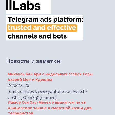
Новости и заметки:
Михаэль Бен Ари о недельных главах Торы
Ахарей Мот и Кдошим
24/04/2026
[embed]https://www.youtube.com/watch?
v=GhU_KCzbZq0[/embed]...
Лимор Сон Хар-Мелех о принятом по её
инициативе законе о смертной казни для
террористов
19/04/2026 [tp lang="he" only not_in="ru"]
[embed]https://www.youtube.com/watch?