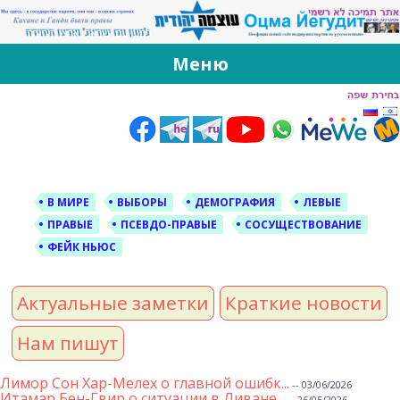
За Оцма Йегудит
עוצמה יהודית ברוסית ובעברית
Меню
Skip
to
content
В МИРЕ
ВЫБОРЫ
ДЕМОГРАФИЯ
ЛЕВЫЕ
ПРАВЫЕ
ПСЕВДО-ПРАВЫЕ
СОСУЩЕСТВОВАНИЕ
ФЕЙК НЬЮС
Актуальные заметки
Краткие новости
Нам пишут
Лимор Сон Хар-Мелех о главной ошибк...
-- 03/06/2026
Итамар Бен-Гвир о ситуации в Ливане...
-- 26/05/2026