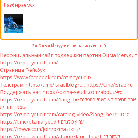
Разбираемся
За Оцма Йегудит - לימין עוצמה יהודית
Неофициальный сайт поддержки партии Оцма Иегудит
https://ozma-yeudit.com/
Страница Фейсбук:
https://www.facebook.com/ozmayeudit/
Телеграм: https://t.me/israelblogru , https://t.me/israelru
Поддержать нас: https://ozma-yeudit.com/about/#d
https://ozma-yeudit.com/?lang=he אתר תמיכה לא רשמי במפלגת
עוצמה יהודית
https://ozma-yeudit.com/catalog-video/?lang=he סרטונים
https://t.me/otzma_yeudit ערוץ טלגרם
https://mewe.com/join/ozma קבוצה
https://ozma-yeudit.com/about/?lang=he#d לעזור לנו