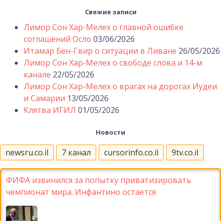
Свежие записи
Лимор Сон Хар-Мелех о главной ошибке
соглашений Осло
03/06/2026
Итамар Бен-Гвир о ситуации в Ливане
26/05/2026
Лимор Сон Хар-Мелех о свободе слова и 14-м
канале
22/05/2026
Лимор Сон Хар-Мелех о врагах на дорогах Иудеи
и Самарии
13/05/2026
Клятва ИГИЛ
01/05/2026
Новости
newsru.co.il
7 канал
cursorinfo.co.il
9tv.co.il
ФИФА извинился за попытку приватизировать
чемпионат мира. Инфантино остается