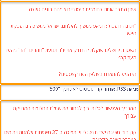
איתן החזיר אותנו לחומרים היסודיים שמהם בונים גאולה
"תגובה רופסת": חמאס ממשיך להילחם, ישראל ממשיכה בהפסקת
האש
משטרת ירושלים שוקלת להרחיק את יו”ר תנועת “חוזרים להר” מהעיר
העתיקה?
מי הגיע להתארח באולפן הפודקאסטים?
שגיאת RSS: אוחזר קוד סטטוס לא נתמך "500"
המדריך העכשווי לכלות: איך לבחור את שמלת החלומות המדויקת
עבורך
קרן דוד מציבה יעד חדש: ליווי ותמיכה ב-37 משפחות אלמנות ויתומים
במהלך השנה הקרובה