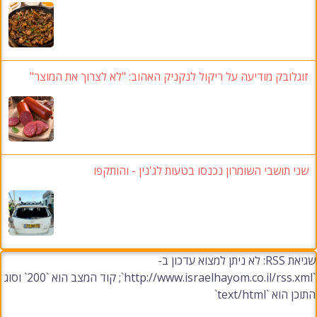
זוגלובק מודיעה על ריקול לנקניק האהוב
: "לא לצרוך את המוצר"
שני תושבי השומרון נכנסו בטעות לג'נין
-
והותקפו
שגיאת RSS: לא ניתן למצוא עדכון ב-
`http://www.israelhayom.co.il/rss.xml`; קוד המצב הוא `200` וסוג
התוכן הוא `text/html`