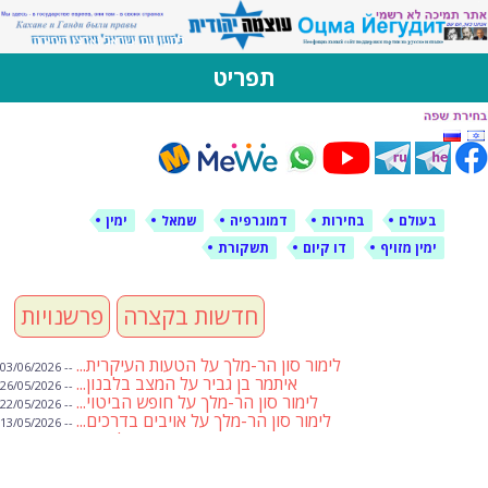
לימין עוצמה יהודית
אתר תמיכה ברוסית ובעברית
תפריט
דילוג
לתוכן
בעולם
בחירות
דמוגרפיה
שמאל
ימין
ימין מזויף
דו קיום
תשקורת
חדשות בקצרה
פרשנויות
לימור סון הר-מלך על הטעות העיקרית...
-- 03/06/2026
איתמר בן גביר על המצב בלבנון...
-- 26/05/2026
לימור סון הר-מלך על חופש הביטוי...
-- 22/05/2026
לימור סון הר-מלך על אויבים בדרכים...
-- 13/05/2026
שבועת אמונים לדעאש
-- 01/05/2026
מיכאל בן ארי על פרשת הת...
-- 01/05/2026
מיכאל בן ארי על פרשות שבוע ...
-- 24/04/2026