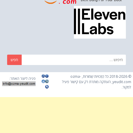
חפש:
© 2018-2026 כֹּל הַזְכוּיוֹת שְׁמוּרוֹת, ozma-
פניה ליוצר האתר:
yeudit.com, העתקה מותרת רק עם קישור פעיל
למקור.