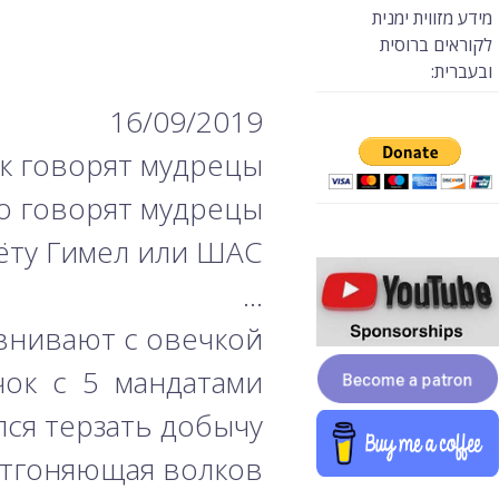
מידע מזווית ימנית
לקוראים ברוסית
ובעברית:
16/09/2019
ак говорят мудрецы.
о говорят мудрецы?
ту Гимел или ШАС.
…
внивают с овечкой.
чок с 5 мандатами
лся терзать добычу…
тгоняющая волков?!