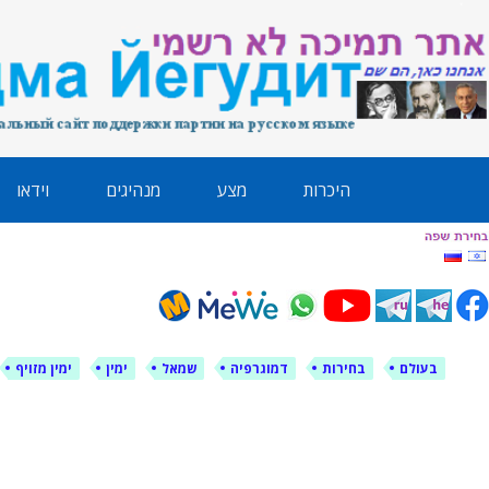
לימין עוצמה י
אתר תמיכה ברוסית ובעברית
ילוג
היכרות
מצע
מנהיגים
וידאו
תוכן
בעולם
בחירות
דמוגרפיה
שמאל
ימין
ימין מזויף