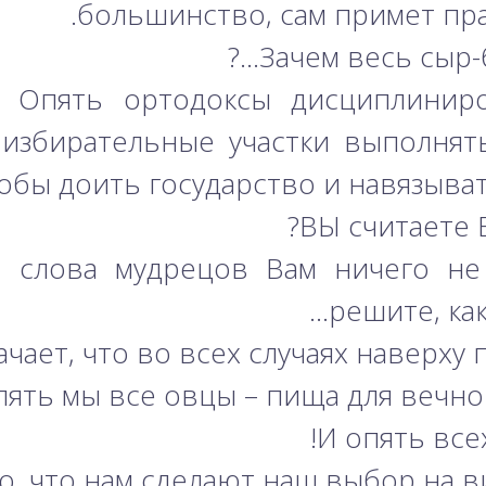
большинство, сам примет пр
Зачем весь сыр-
 Опять ортодоксы дисциплинир
 избирательные участки выполнят
бы доить государство и навязыват
ВЫ считаете 
, слова мудрецов Вам ничего не
решите, как
ачает, что во всех случаях наверху
пять мы все овцы – пища для вечно
И опять всех
то, что нам сделают наш выбор на в