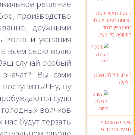
авильное решение.
גרמניה: חקירת טרור
бор, производство…?
נפתחה בעקבות גילוי
ованно, дружными
רחפן נפץ בנמל
התעופה בלייפציג
ь волю и указания
ь всем свою волю.
Ваш случай особый?
 значат?! Вы сами
הערב והלילה: מעונן
חלקית
 поступить?! Ну, ну…
 пробуждаются суды!
 голодных волчков.
 нас будут терзать!
שקד לא תצטרף
לגלעד ארדן ויולי
иртуальном заводе?