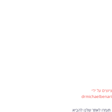
ציוצים על ידי
drmichaelbenari
תעזרו לאתר שלנו להביא