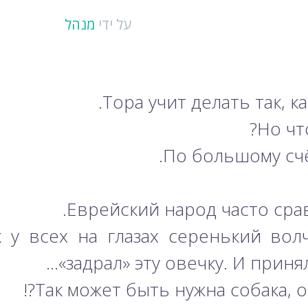
על ידי
מנהל
Тора учит делать так, к
Но чт
По большому счё
Еврейский народ часто сра
 у всех на глазах серенький вол
«задрал» эту овечку. И приня
Так может быть нужна собака, о