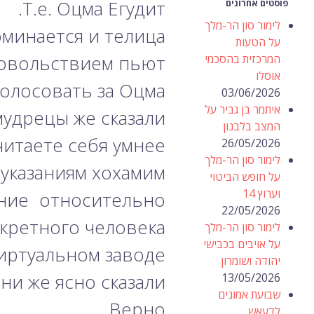
Т.е. Оцма Егудит.
פוסטים אחרונים
לימור סון הר-מלך
минается и телица.
על הטעות
довольствием пьют.
המרכזית בהסכמי
אוסלו
олосовать за Оцма?!
03/06/2026
איתמר בן גביר על
мудрецы же сказали!
המצב בלבנון
таете себя умнее?!
26/05/2026
לימור סון הר-מלך
указаниям хохамим.
על חופש הביטוי
וערוץ 14
ение относительно
22/05/2026
кретного человека?
לימור סון הר-מלך
על אויבים בכבישי
иртуальном заводе?
יהודה ושומרון
ни же ясно сказали!…
13/05/2026
שבועת אמונים
Верно.
לדעאש