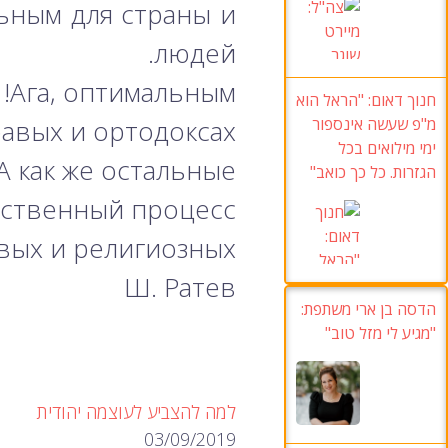
льным для страны и
людей.
Ага, оптимальным!
חנוך דאום: "הראל הוא
авых и ортодоксах!
מ"פ שעשה אינספור
ימי מילואים בכל
А как же остальные?!
הגזרות. כל כך כואב"
ственный процесс».
вых и религиозных.
Ш. Ратев
הדסה בן ארי משתפת:
"מגיע לי מזל טוב"
למה להצביע לעוצמה יהודית
03/09/2019