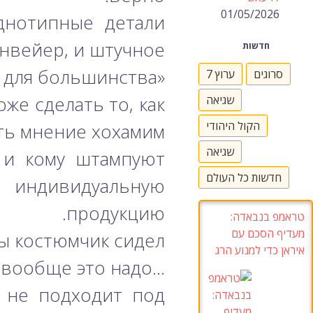
01/05/2026
днотипные детали
нвейер, и штучное.
חדשות
«Они сказали»… для большинства.
סרוגים
ערוץ 7
же сделать то, как
שגיאה
הקול היהודי
ь мнение хохамим.
שגיאה
 и кому штампуют
חדשות כל העולם
т индивидуальную
продукцию.
טראמפ בנבאדה:
מעדיף הסכם עם
 костюмчик сидел».
איראן כדי למנוע הרג
…А зачем вообще это надо?
о не подходит под