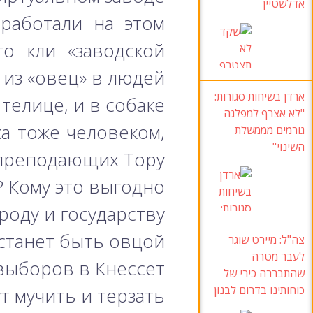
אדלשטיין
оработали на этом
го кли «заводской
из «овец» в людей!
ארדן בשיחות סגורות:
елице, и в собаке.
"לא אצרף למפלגה
а тоже человеком,
גורמים מממשלת
השינוי"
реподающих Тору.
? Кому это выгодно?
оду и государству.
естанет быть овцой
צה"ל
: מיירט שוגר
לעבר מטרה
выборов в Кнессет!
שהתבררה כירי של
כוחותינו בדרום לבנון
т мучить и терзать.