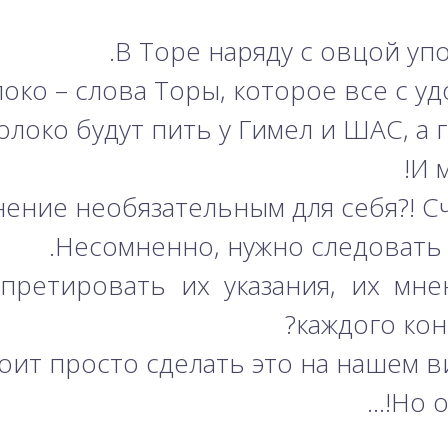
В Торе наряду с овцой упо
локо – слова Торы, которое все с у
молоко будут пить у Гимел и ШАС, а г
И 
ение необязательным для себя?! Счи
Несомненно, нужно следовать 
претировать их указания, их мн
каждого кон
оит просто сделать это на нашем в
Но о