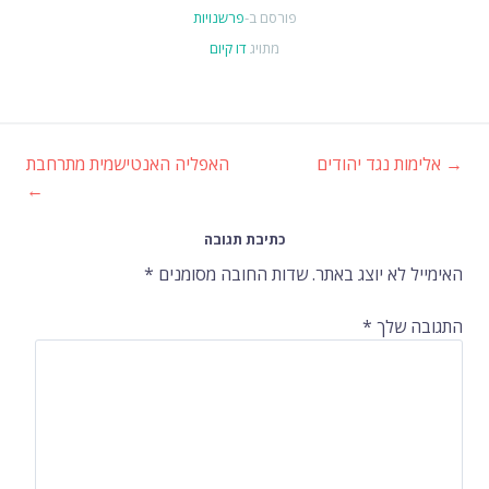
פורסם ב-
פרשנויות
מתויג
דו קיום
→
אלימות נגד יהודים
האפליה האנטישמית מתרחבת
ניווט
←
ברשומות
כתיבת תגובה
האימייל לא יוצג באתר.
שדות החובה מסומנים
*
התגובה שלך
*