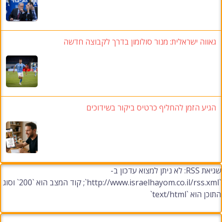
גאווה ישראלית: מנור סולומון בדרך לקבוצה חדשה
הגיע הזמן להחליף כרטיס ביקור בשידוכים
שגיאת RSS: לא ניתן למצוא עדכון ב-
`http://www.israelhayom.co.il/rss.xml`; קוד המצב הוא `200` וסוג
התוכן הוא `text/html`