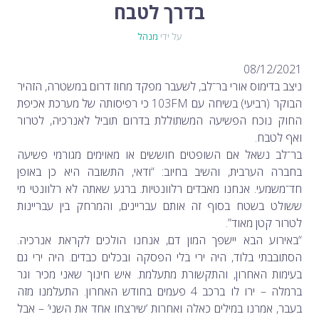
לימור סון הר-מלך על חוק...
בדרך לטבח
-- 19/04/2026
מיכאל בן ארי על פרשת הת...
-- 17/04/2026
מיכאל בן ארי על פרשת הת...
-- 10/04/2026
על ידי
מנהל
השר בן גביר במקום נפילת הטיל....
-- 06/04/2026
חוק עונש מוות למחבלים...
-- 29/03/2026
מיכאל בן ארי על פרשת השבוע ת...
-- 27/03/2026
08/12/2021
מיכאל בן ארי על פרשת השבוע ת...
-- 20/03/2026
ניצב בדימוס אורי בר־לב, לשעבר מפקד מחוז דרום במשטרה, הזהיר
מיכאל בן ארי על פרשת השבוע ...
-- 13/03/2026
הונאה עצמית דמוגרפית...
הבוקר (רביעי) בשיחה עם 103FM כי רפיסותה של מערכת אכיפת
-- 13/03/2026
איראן והערבים
-- 09/03/2026
החוק נוכח הפשיעה המשתוללת בדרום תוביל לאנרכיה, לטרור
מיכאל בן ארי על פרשת השבוע ת...
-- 06/03/2026
ואף לטבח.
מיכאל בן ארי על דילמת המנהיגות....
-- 27/02/2026
מיכאל בן ארי על פרשת הת...
-- 27/02/2026
בר־לב נשאל אם השופטים חוששים או מאוימים מגורמי פשיעה
מיכאל בן ארי על פרשת הת...
-- 20/02/2026
בחברה הערבית, והשיב בחיוב: “ודאי, התשובה היא כן באופן
מיכאל בן ארי על פרשת הת...
-- 13/02/2026
מיכאל בן ארי על פרשת השבוע ת...
חד־משמעי. אנחנו מאבדים רלוונטיות. ברגע שאתה לא רלוונטי מי
-- 06/02/2026
חלקם של היהודים הולך ופוחת....
-- 03/02/2026
ששולט בשטח בסוף זה אותם עבריינים, והמרחק בין עבריינות
מיכאל בן ארי על פרשת השבוע ת...
-- 30/01/2026
לטרור קטן מאוד”.
“באירוע הבא יישפך המון דם, אנחנו הולכים לקראת אנרכיה.
הסתובבתי בלוד, היה ירי בלי הפסקה ובכלים כבדים. היה ירי גם
בעימות האחרון, והתקשורת מתעלמת. איש חינוך שאני מכיר וגר
ברמלה – ירו לו ברכב 4 פעמים בחודש האחרון. התעלמנו מזה
בעבר, אמרנו במילים כאלה ואחרות ‘שירצחו אחד את השני’ – אבל