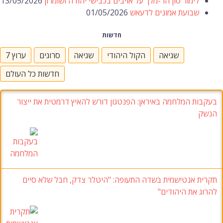
לימור סון הר-מלך על אויבים בכבישי יהודה ושומרון
13/05/2026
שבועת אמונים לדעאש
01/05/2026
חדשות
שגיאה
הקול היהודי
שגיאה
סרוגים
ערוץ 7
חדשות כל העולם
בעקבות המלחמה באיראן: הפנטגון דורש להאיץ דרמטית את ייצור
הנשק
תקרית אנטישמית בשדה התעופה: "היטלר צדק, חבל שלא סיים
להרוג את היהודים"