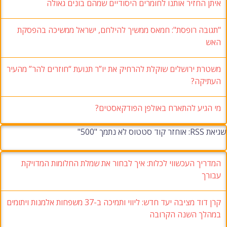
איתן החזיר אותנו לחומרים היסודיים שמהם בונים גאולה
"תגובה רופסת": חמאס ממשיך להילחם, ישראל ממשיכה בהפסקת
האש
משטרת ירושלים שוקלת להרחיק את יו”ר תנועת “חוזרים להר” מהעיר
העתיקה?
מי הגיע להתארח באולפן הפודקאסטים?
שגיאת RSS: אוחזר קוד סטטוס לא נתמך "500"
המדריך העכשווי לכלות: איך לבחור את שמלת החלומות המדויקת
עבורך
קרן דוד מציבה יעד חדש: ליווי ותמיכה ב-37 משפחות אלמנות ויתומים
במהלך השנה הקרובה