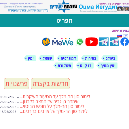
לימין עוצמה יהודית
אתר תמיכה ברוסית ובעברית
תפריט
דילוג
לתוכן
בעולם
בחירות
דמוגרפיה
שמאל
ימין
ימין מזויף
דו קיום
תשקורת
חדשות בקצרה
פרשנויות
לימור סון הר-מלך על הטעות העיקרית...
-- 03/06/2026
איתמר בן גביר על המצב בלבנון...
-- 26/05/2026
לימור סון הר-מלך על חופש הביטוי...
-- 22/05/2026
לימור סון הר-מלך על אויבים בדרכים...
-- 13/05/2026
שבועת אמונים לדעאש
-- 01/05/2026
מיכאל בן ארי על פרשת הת...
-- 01/05/2026
מיכאל בן ארי על פרשות שבוע ...
-- 24/04/2026