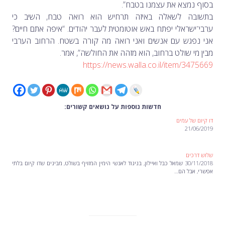
בסוף נמצא את עצמנו בטבח”.
בתשובה לשאלה באיזה תרחיש הוא רואה טבח, השיב כי
ערבי־ישראלי יפתח באש אוטומטית לעבר יהודים. “איפה אתם חיים?
אני נפגש עם אנשים ואני רואה מה קורה בשטח. הרחוב הערבי
מבין מי שולט ברחוב, הוא מזהה את החולשה”, אמר.
https://news.walla.co.il/item/3475669
חדשות נוספות על נושאים קשורים:
דו קיום של עמים
21/06/2019
שלוש דרכים
30/11/2018 שמאל כבל ואיילון, בניגוד לאנשי הימין המזויף בשולט, מבינים שדו קיום בלתי
אפשרי, אבל הם…