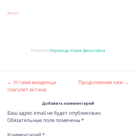
Депутат
Posted in
Переводы Юрия Дикштейна
←
Устами младенца
Продолжение лжи
→
Post
глаголет истина
navigation
Добавить комментарий
Ваш адрес email не будет опубликован.
Обязательные поля помечены
*
Комментарий
*