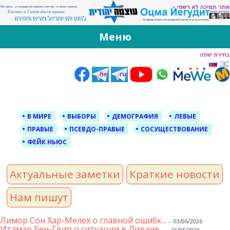
За Оцма Йегудит
עוצמה יהודית ברוסית ובעברית
Меню
Skip
to
content
В МИРЕ
ВЫБОРЫ
ДЕМОГРАФИЯ
ЛЕВЫЕ
ПРАВЫЕ
ПСЕВДО-ПРАВЫЕ
СОСУЩЕСТВОВАНИЕ
ФЕЙК НЬЮС
Актуальные заметки
Краткие новости
Нам пишут
Лимор Сон Хар-Мелех о главной ошибк...
-- 03/06/2026
Итамар Бен-Гвир о ситуации в Ливане...
-- 26/05/2026