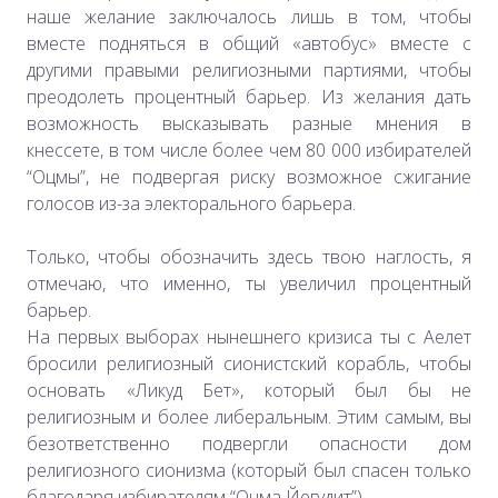
наше желание заключалось лишь в том, чтобы
вместе подняться в общий «автобус» вместе с
другими правыми религиозными партиями, чтобы
преодолеть процентный барьер. Из желания дать
возможность высказывать разные мнения в
кнессете, в том числе более чем 80 000 избирателей
“Оцмы”, не подвергая риску возможное сжигание
голосов из-за электорального барьера.
Только, чтобы обозначить здесь твою наглость, я
отмечаю, что именно, ты увеличил процентный
барьер.
На первых выборах нынешнего кризиса ты с Аелет
бросили религиозный сионистский корабль, чтобы
основать «Ликуд Бет», который был бы не
религиозным и более либеральным. Этим самым, вы
безответственно подвергли опасности дом
религиозного сионизма (который был спасен только
благодаря избирателям “Оцма Йегудит”).