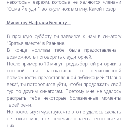
некоторым евреям, которые не являются членами
“Оцма Йегудит”, воткнули нож в спину. Какой позор.
͟М͟и͟н͟и͟с͟т͟р͟у͟ ͟Н͟а͟ф͟т͟а͟л͟и͟ ͟Б͟е͟н͟н͟е͟т͟у͟:͟
В прошлую субботу ты заявился к нам в синагогу
“Братья вместе” в Раанане.
В конце молитвы тебе была предоставлена ​​
возможность поговорить с аудиторией.
После примерно 10 минут предвыборной риторики, в
которой ты рассказывал о великолепной
возможности, предоставленной публикацией “Плана
века”, ты поторопился уйти, чтобы продолжать свой
тур по другим синагогам. Поэтому мне не удалось
раскрыть тебе некоторые болезненные моменты
твоей речи.
Но поскольку я чувствую, что это не удалось сделать
не только мне, то я перечислю здесь некоторые из
них.