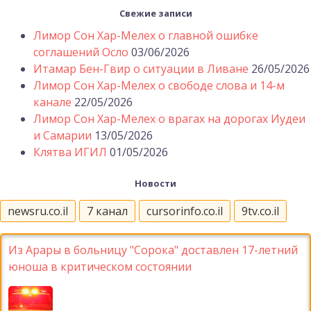
Свежие записи
Лимор Сон Хар-Мелех о главной ошибке
соглашений Осло
03/06/2026
Итамар Бен-Гвир о ситуации в Ливане
26/05/2026
Лимор Сон Хар-Мелех о свободе слова и 14-м
канале
22/05/2026
Лимор Сон Хар-Мелех о врагах на дорогах Иудеи
и Самарии
13/05/2026
Клятва ИГИЛ
01/05/2026
Новости
newsru.co.il
7 канал
cursorinfo.co.il
9tv.co.il
Из Арары в больницу "Сорока" доставлен 17-летний
юноша в критическом состоянии