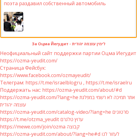
поэта раздавил собственный автомобиль
За Оцма Йегудит - לימין עוצמה יהודית
Неофициальный сайт поддержки партии Оцма Иегудит
https://ozma-yeudit.com/
Страница Фейсбук:
https://www.facebook.com/ozmayeudit/
Телеграм: https://t.me/israelblogru , https://t.me/israelru
Поддержать нас: https://ozma-yeudit.com/about/#d
https://ozma-yeudit.com/?lang=he אתר תמיכה לא רשמי במפלגת
עוצמה יהודית
https://ozma-yeudit.com/catalog-video/?lang=he סרטונים
https://t.me/otzma_yeudit ערוץ טלגרם
https://mewe.com/join/ozma קבוצה
https://ozma-yeudit.com/about/?lang=he#d לעזור לנו