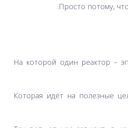
Просто потому, что
На которой один реактор – э
Которая идёт на полезные це