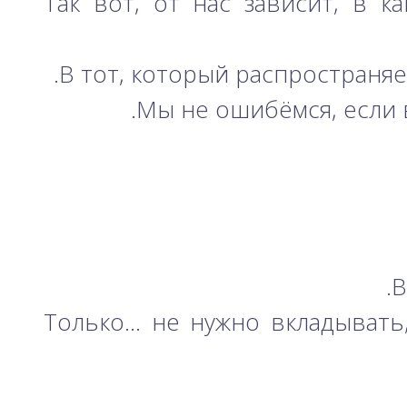
Так вот, от нас зависит, в к
В тот, который распространяе
Мы не ошибёмся, если 
В
Только… не нужно вкладывать