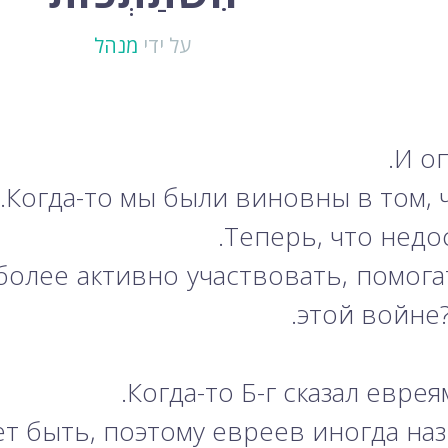
על ידי
מנהל
Когда-то мы были виновны в том, ч
Теперь, что недо
более активно участвовать, помога
этой войне?
Когда-то Б-г сказал евре
т быть, поэтому евреев иногда наз