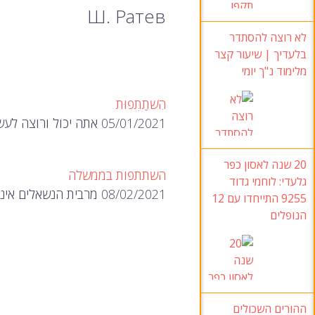
Ш. Ратев
לא רוצה להסתדר
בלעדיך | שיעור קצר
מלימוד נ"ך יומי
הִשׁתַתְפוּת
05/01/2021 אתה יכול ורוצה לעשות משהו כדי לעזור לעוצמה יהודית בתחילת מערכת הבחירות? הירשם, בבקשה, כאן:…
20 שנה לאסון כפר
השתתפות בממשלה
גלעדי: לוחמי גדוד
08/02/2021 מרבית הנשאלים אינם רואים בכך בעיה, בניגוד לפוליטיקאים. אגב, לא עובדה,…
9255 התייחדו עם 12
הנופלים
ההורים השכולים