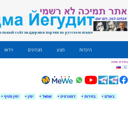
לימין עוצמה י
אתר תמיכה ברוסית ובעברית
ילוג
היכרות
מצע
מנהיגים
וידאו
תוכן
בעולם
בחירות
דמוגרפיה
שמאל
ימין
ימין מזויף