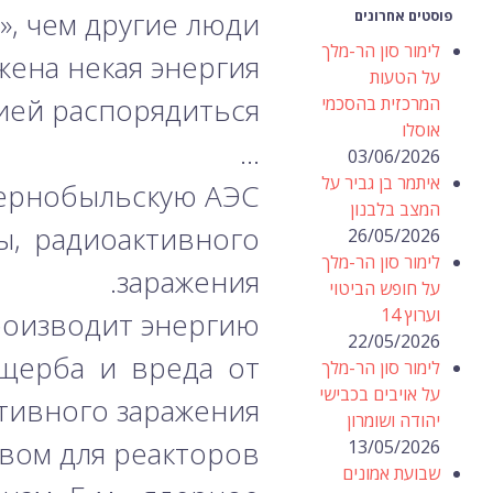
, чем другие люди.
פוסטים אחרונים
לימור סון הר-מלך
ожена некая энергия.
על הטעות
ией распорядиться.
המרכזית בהסכמי
אוסלו
…
03/06/2026
איתמר בן גביר על
ернобыльскую АЭС.
המצב בלבנון
ы, радиоактивного
26/05/2026
לימור סון הר-מלך
заражения.
על חופש הביטוי
וערוץ 14
роизводит энергию.
22/05/2026
ущерба и вреда от
לימור סון הר-מלך
על אויבים בכבישי
тивного заражения.
יהודה ושומרון
вом для реакторов.
13/05/2026
שבועת אמונים