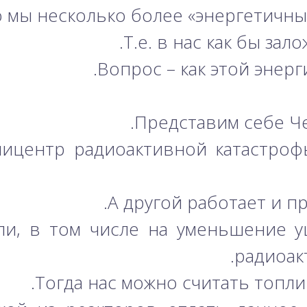
 мы несколько более «энергетичны»
Т.е. в нас как бы зал
Вопрос – как этой энерг
Представим себе Ч
пицентр радиоактивной катастроф
А другой работает и п
ли, в том числе на уменьшение 
радиоак
Тогда нас можно считать топли