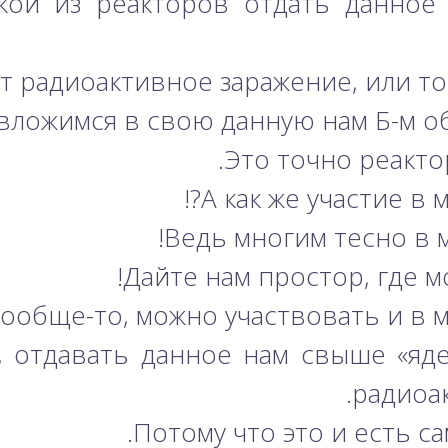
акой из реакторов отдать данное
т радиоактивное заражение, или тот
вложимся в свою данную нам Б-м о
Это точно реактор
А как же участие в 
Ведь многим тесно в 
Дайте нам простор, где м
ообще-то, можно участвовать и в 
, отдавать данное нам свыше «яд
радиоа
Потому что это и есть са