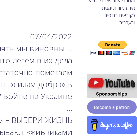
תעזרו לאתר שלנו להביא
מידע מזווית ימנית
לקוראים ברוסית
ובעברית:
07/04/2022
… И опять мы виновны.
то лезем в их дела.
статочно помогаем.
ть «силам добра» в
 Войне на Украине.
…
ям – ВЫБЕРИ ЖИЗНЬ.
ывают «живчиками».