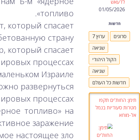
 нам Б-м «ядерное
לדעאש
01/05/2026
топливо».
, который спасает.
חדשות
бетованную страну.
סרוגים
ערוץ 7
, который спасает.
שגיאה
הקול היהודי
мировых процессах?!
שגיאה
маленьком Израиле!
חדשות כל העולם
ожно развернуться!
мировых процессах.
תימן: החות'ים תקפו
מטרות סעודיות בנמל
ерное топливо» на
אל-מוחא
ктивное заражение.
мое настоящее зло.