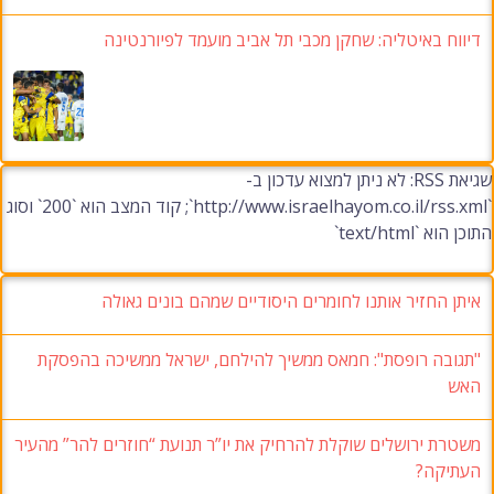
דיווח באיטליה: שחקן מכבי תל אביב מועמד לפיורנטינה
שגיאת RSS: לא ניתן למצוא עדכון ב-
`http://www.israelhayom.co.il/rss.xml`; קוד המצב הוא `200` וסוג
התוכן הוא `text/html`
איתן החזיר אותנו לחומרים היסודיים שמהם בונים גאולה
"תגובה רופסת": חמאס ממשיך להילחם, ישראל ממשיכה בהפסקת
האש
משטרת ירושלים שוקלת להרחיק את יו”ר תנועת “חוזרים להר” מהעיר
העתיקה?