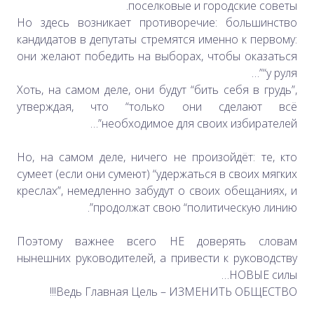
поселковые и городские советы.
Но здесь возникает противоречие: большинство
кандидатов в депутаты стремятся именно к первому:
они желают победить на выборах, чтобы оказаться
“у руля”…
Хоть, на самом деле, они будут “бить себя в грудь”,
утверждая, что “только они сделают всё
необходимое для своих избирателей”…
Но, на самом деле, ничего не произойдёт: те, кто
сумеет (если они сумеют) “удержаться в своих мягких
креслах”, немедленно забудут о своих обещаниях, и
продолжат свою “политическую линию”.
Поэтому важнее всего НЕ доверять словам
нынешних руководителей, а привести к руководству
НОВЫЕ силы…
Ведь Главная Цель – ИЗМЕНИТЬ ОБЩЕСТВО!!!