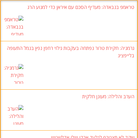
טראמפ בנבאדה
:
מעדיף הסכם עם איראן כדי למנוע הרג
גרמניה:
חקירת טרור נפתחה בעקבות גילוי רחפן נפץ בנמל התעופה
בלייפציג
הערב והלילה: מעונן חלקית
שקד לא תצטרף לגלעד ארדן ויולי אדלשטיין