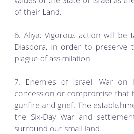
values of the State of Israel as t
of their Land.
6. Aliya: Vigorous action will b
Diaspora, in order to preserve t
plague of assimilation.
7. Enemies of Israel: War on I
concession or compromise that ha
gunfire and grief. The establishmen
the Six-Day War and settlement
surround our small land.