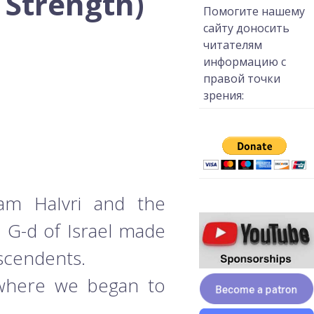
 Strength)
Помогите нашему
сайту доносить
читателям
информацию с
правой точки
зрения:
am HaIvri and the
 G-d of Israel made
scendents.
 where we began to