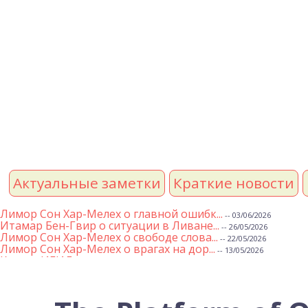
Актуальные заметки
Краткие новости
Лимор Сон Хар-Мелех о главной ошибк...
-- 03/06/2026
Итамар Бен-Гвир о ситуации в Ливане...
-- 26/05/2026
Лимор Сон Хар-Мелех о свободе слова...
-- 22/05/2026
Лимор Сон Хар-Мелех о врагах на дор...
-- 13/05/2026
Клятва ИГИЛ
-- 01/05/2026
Михаэль Бен Ари о недельной главе Т...
-- 01/05/2026
Михаэль Бен Ари о недельных главах ...
-- 24/04/2026
Лимор Сон Хар-Мелех о принятом по е...
-- 19/04/2026
Михаэль Бен Ари о недельной главе Т...