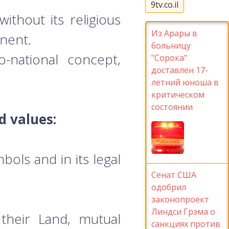
9tv.co.il
ithout its religious
Из Арары в
onent.
больницу
o-national concept,
"Сорока"
доставлен 17-
летний юноша в
критическом
состоянии
d values:
mbols and in its legal
Сенат США
одобрил
законопроект
Линдси Грэма о
 their Land, mutual
санкциях против