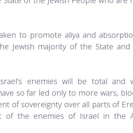
he State of the Jewish People who are r
e taken to promote aliya and absorpt
he Jewish majority of the State and 
srael’s enemies will be total and w
ve so far led only to more wars, blo
t of sovereignty over all parts of Eret
 of the enemies of Israel in the A