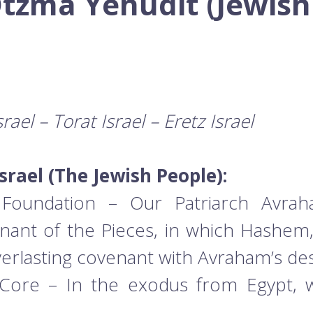
Otzma Yehudit (Jewish
rael – Torat Israel – Eretz Israel
srael (The Jewish People):
Foundation – Our Patriarch Avrah
nant of the Pieces, in which Hashem,
verlasting covenant with Avraham’s de
Core – In the exodus from Egypt,