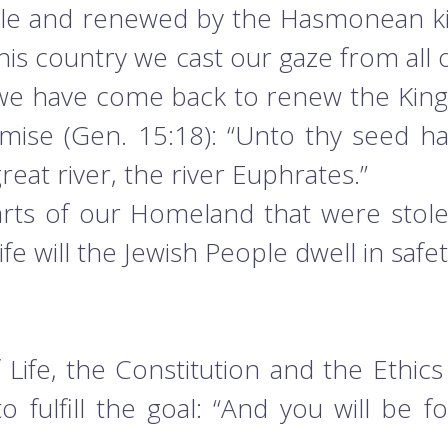
mple and renewed by the Hasmonean ki
is country we cast our gaze from all 
e we have come back to renew the King
omise (Gen. 15:18): “Unto thy seed hav
reat river, the river Euphrates.”
arts of our Homeland that were stol
fe will the Jewish People dwell in safet
 Life, the Constitution and the Ethics
to fulfill the goal: “And you will be