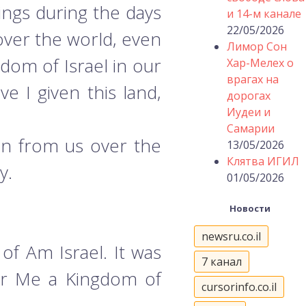
ngs during the days
и 14-м канале
22/05/2026
over the world, even
Лимор Сон
dom of Israel in our
Хар-Мелех о
врагах на
e I given this land,
дорогах
Иудеи и
Самарии
en from us over the
13/05/2026
Клятва ИГИЛ
y.
01/05/2026
Новости
newsru.co.il
 of Am Israel. It was
7 канал
 for Me a Kingdom of
cursorinfo.co.il