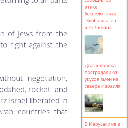
eturning to all parts
атаке
беспилотника
"Хизбаллы" на
юге Ливана
ion of Jews from the
to fight against the
Два человека
пострадали от
ithout negotiation,
укусов змей на
севере Израиля
odshed, rocket- and
z Israel liberated in
rab countries that
В Иерусалиме в