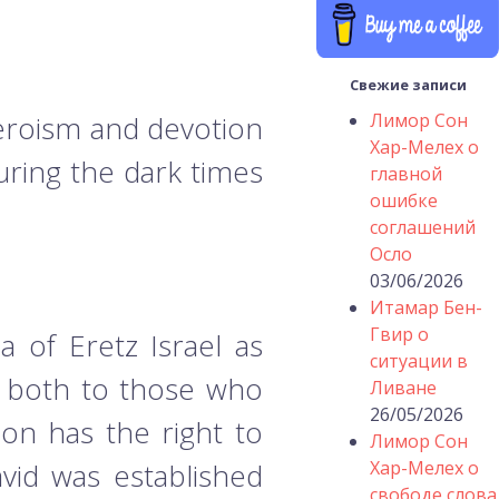
Свежие записи
eroism and devotion
Лимор Сон
Хар-Мелех о
uring the dark times
главной
ошибке
соглашений
Осло
03/06/2026
Итамар Бен-
Гвир о
a of Eretz Israel as
ситуации в
s, both to those who
Ливане
26/05/2026
on has the right to
Лимор Сон
vid was established
Хар-Мелех о
свободе слова