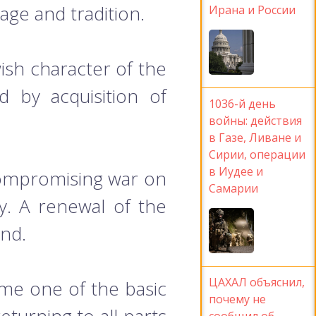
age and tradition.
Ирана и России
wish character of the
d by acquisition of
1036-й день
войны: действия
в Газе, Ливане и
Сирии, операции
в Иудее и
uncompromising war on
Самарии
y. A renewal of the
und.
ЦАХАЛ объяснил,
come one of the basic
почему не
сообщил об